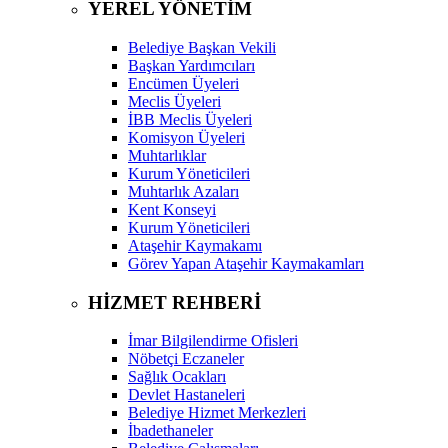
YEREL YÖNETİM
Belediye Başkan Vekili
Başkan Yardımcıları
Encümen Üyeleri
Meclis Üyeleri
İBB Meclis Üyeleri
Komisyon Üyeleri
Muhtarlıklar
Kurum Yöneticileri
Muhtarlık Azaları
Kent Konseyi
Kurum Yöneticileri
Ataşehir Kaymakamı
Görev Yapan Ataşehir Kaymakamları
HİZMET REHBERİ
İmar Bilgilendirme Ofisleri
Nöbetçi Eczaneler
Sağlık Ocakları
Devlet Hastaneleri
Belediye Hizmet Merkezleri
İbadethaneler