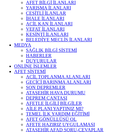
AFET BİLGİ İLANLARI
YARIŞMA İLANLARI
ÇEŞİTLİ İLANLAR
İHALE İLANLARI
ACİL KAN İLANLARI
VEFAT İLANLARI
KESİNTİ İLANLARI
BELEDİYE MECLİS İLANLARI
MEDYA
SAĞLIK BİLGİ SİSTEMİ
HABERLER
DUYURULAR
ONLİNE İŞLEMLER
AFET SİSTEMİ
ACİL TOPLANMA ALANLARI
GEÇİCİ BARINMA ALANLARI
SON DEPREMLER
ATAŞEHİR HAVA DURUMU
DEPREM ÇANTASI
AFETLE İLGİLİ BİLGİLER
AİLE PLANI YAPTINIZ MI?
TEMEL İLK YARDIM EĞİTİMİ
AFET GÖNÜLLÜSÜ OL
AFETE HAZIRIZ UYGULAMASI
ATAŞEHİR AFAD SORU-CEVAPLAR