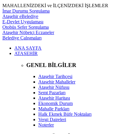
MAHALLENİZDEKİ ve İLÇENİZDEKİ İŞLEMLER
İmar Durumu Sorgulama
Ataşehir eBelediye
E-Devlet Uygulaması
Otobüs Sefer Sorgulama
Ataşehir Nöbetçi Eczaneler
Belediye Çalışmaları
ANA SAYFA
ATAŞEHİR
GENEL BİLGİLER
Ataşehir Tarihçesi
Ataşehir Mahalleler
Ataşehir Nüfusu
Semt Pazarları
Ataşehir Haritası
Ekonomik Durum
Mahalle Parkları
Halk Ekmek Büfe Noktaları
Vergi Daireleri
Noterler