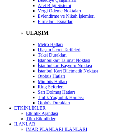
Belediye Çalışmaları
Afet Bilgi Sistemi
Vergi Ödeme Noktaları
Evlendirme ve Nikah İşlemleri
Firmalar - Esnaflar
ULAŞIM
Metro Hatları
Ulaşım Ücret Tarifeleri
Taksi Durakları
İstanbulkart Talimat Noktası
İstanbulkart Başvuru Noktası
İstanbul Kart Biletmatik Noktası
Otobüs Hatları
Minibüs Hatları
Ring Seferleri
Sarı Dolmuş Hatları
Trafik Yoğunluk Haritası
Otobüs Durakları
ETKİNLİKLER
Etkinlik Ajandası
Tüm Etkinlikler
İLANLAR
İMAR PLANLARI İLANLARI