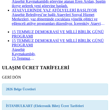
Ataşehir Kaymakamlığı görevine atanan Eren Arslan, bugün
ilçeye gelerek yeni görevine başladı.
ATAEVLERİNDE YAZ ATÖLYELERİ BAŞLIYOR
Ataşehir Belediyesi’ne bağlı Ataevleri Sosyal Hizmet
Merkezleri, yaz döneminde çocuklara yönelik eğitici ve
eğlenceli atölye programları düzenliyor. İçerenköy Ataevi
Sosyal Hizmet Merkezi’nde gerçekleştirilecek yaz atölyeleri
15 TEMMUZ DEMOKRASİ VE MİLLİ BİRLİK GÜNÜ
kapsamında çocuklar hem yeni beceriler kazanacak hem de
PROGRAMI
keyifli bir yaz dönemi geçirecek.
15 TEMMUZ DEMOKRASİ VE MİLLİ BİRLİK GÜNÜ
PROGRAMI
Ataşehir
Kaymakamlığı,
15 Temmuz
Demokrasi ve
Millî Birlik
ULAŞIM ÜCRET TARİFELERİ
Günü
kapsamında
GERİ DÖN
düzenlenecek
anma
programının
2026 Belge Ücretleri
takvimini
açıkladı. "İrade
Bizim, Vatan
İSTANBULKART (Elektronik Bilet) Ücret Tarifeleri
Bizim"