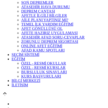
SON DEPREMLER
ATAŞEHİR HAVA DURUMU
DEPREM ÇANTASI
AFETLE İLGİLİ BİLGİLER
AİLE PLANI YAPTINIZ MI?
TEMEL İLK YARDIM EĞİTİMİ
AFET GÖNÜLLÜSÜ OL
AFETE HAZIRIZ UYGULAMASI
ATAŞEHİR AFAD SORU-CEVAPLAR
ZORUNLU DEPREM SİGORTASI
ONLİNE AFET EĞİTİMİ
AFAD KAMU SPOTLARI
SEÇİM SİSTEMİ
EĞİTİM
ÖZEL - RESMİ OKULLAR
ÖZEL - RESMİ KURSLAR
BURSLULUK SINAVLARI
KURS BAŞVURULARI
BİLGİ MERKEZİ
İLETİŞİM