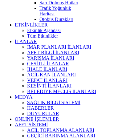
Sarı Dolmuş Hatları
Trafik Yoğunluk
Haritası
Otobüs Durakları
ETKİNLİKLER
Etkinlik Ajandası
Tüm Etkinlikler
İLANLAR
İMAR PLANLARI İLANLARI
AFET BİLGİ İLANLARI
YARIŞMA İLANLARI
ÇEŞİTLİ İLANLAR
İHALE İLANLARI
ACİL KAN İLANLARI
VEFAT İLANLARI
KESİNTİ İLANLARI
BELEDİYE MECLİS İLANLARI
MEDYA
SAĞLIK BİLGİ SİSTEMİ
HABERLER
DUYURULAR
ONLİNE İŞLEMLER
AFET SİSTEMİ
ACİL TOPLANMA ALANLARI
GEÇİCİ BARINMA ALANLARI