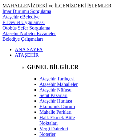
MAHALLENİZDEKİ ve İLÇENİZDEKİ İŞLEMLER
İmar Durumu Sorgulama
Ataşehir eBelediye
E-Devlet Uygulaması
Otobüs Sefer Sorgulama
Ataşehir Nöbetçi Eczaneler
Belediye Çalışmaları
ANA SAYFA
ATAŞEHİR
GENEL BİLGİLER
Ataşehir Tarihçesi
Ataşehir Mahalleler
Ataşehir Nüfusu
Semt Pazarları
Ataşehir Haritası
Ekonomik Durum
Mahalle Parkları
Halk Ekmek Büfe
Noktaları
Vergi Daireleri
Noterler