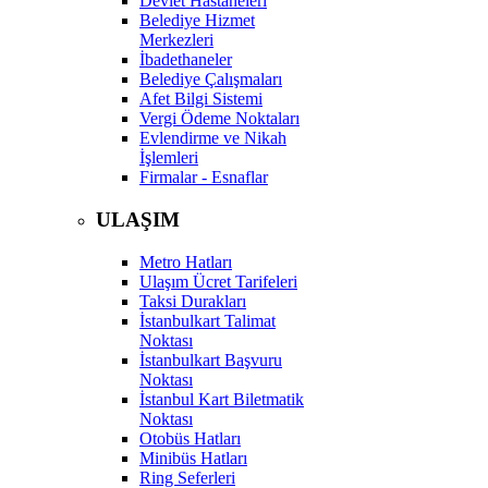
Devlet Hastaneleri
Belediye Hizmet
Merkezleri
İbadethaneler
Belediye Çalışmaları
Afet Bilgi Sistemi
Vergi Ödeme Noktaları
Evlendirme ve Nikah
İşlemleri
Firmalar - Esnaflar
ULAŞIM
Metro Hatları
Ulaşım Ücret Tarifeleri
Taksi Durakları
İstanbulkart Talimat
Noktası
İstanbulkart Başvuru
Noktası
İstanbul Kart Biletmatik
Noktası
Otobüs Hatları
Minibüs Hatları
Ring Seferleri