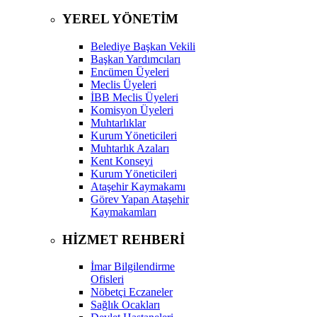
YEREL YÖNETİM
Belediye Başkan Vekili
Başkan Yardımcıları
Encümen Üyeleri
Meclis Üyeleri
İBB Meclis Üyeleri
Komisyon Üyeleri
Muhtarlıklar
Kurum Yöneticileri
Muhtarlık Azaları
Kent Konseyi
Kurum Yöneticileri
Ataşehir Kaymakamı
Görev Yapan Ataşehir
Kaymakamları
HİZMET REHBERİ
İmar Bilgilendirme
Ofisleri
Nöbetçi Eczaneler
Sağlık Ocakları