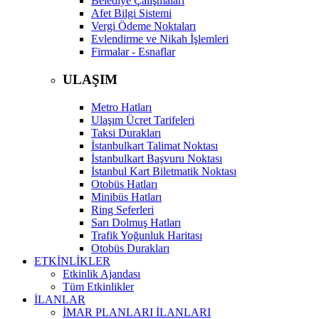
Belediye Çalışmaları
Afet Bilgi Sistemi
Vergi Ödeme Noktaları
Evlendirme ve Nikah İşlemleri
Firmalar - Esnaflar
ULAŞIM
Metro Hatları
Ulaşım Ücret Tarifeleri
Taksi Durakları
İstanbulkart Talimat Noktası
İstanbulkart Başvuru Noktası
İstanbul Kart Biletmatik Noktası
Otobüs Hatları
Minibüs Hatları
Ring Seferleri
Sarı Dolmuş Hatları
Trafik Yoğunluk Haritası
Otobüs Durakları
ETKİNLİKLER
Etkinlik Ajandası
Tüm Etkinlikler
İLANLAR
İMAR PLANLARI İLANLARI