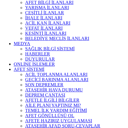
AFET BİLGİ İLANLARI
YARIŞMA İLANLARI
ÇEŞİTLİ İLANLAR
İHALE İLANLARI
ACİL KAN İLANLARI
VEFAT İLANLARI
KESİNTİ İLANLARI
BELEDİYE MECLİS İLANLARI
MEDYA
SAĞLIK BİLGİ SİSTEMİ
HABERLER
DUYURULAR
ONLİNE İŞLEMLER
AFET SİSTEMİ
ACİL TOPLANMA ALANLARI
GEÇİCİ BARINMA ALANLARI
SON DEPREMLER
ATAŞEHİR HAVA DURUMU
DEPREM ÇANTASI
AFETLE İLGİLİ BİLGİLER
AİLE PLANI YAPTINIZ MI?
TEMEL İLK YARDIM EĞİTİMİ
AFET GÖNÜLLÜSÜ OL
AFETE HAZIRIZ UYGULAMASI
ATAŞEHİR AFAD SORU-CEVAPLAR