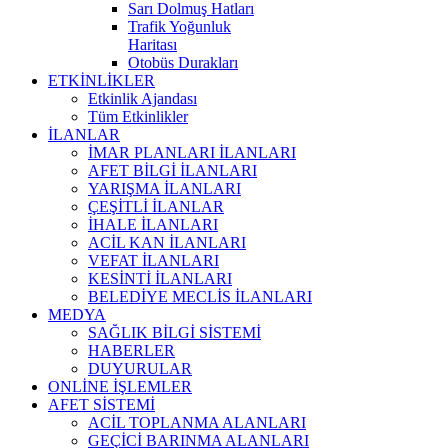
Sarı Dolmuş Hatları
Trafik Yoğunluk
Haritası
Otobüs Durakları
ETKİNLİKLER
Etkinlik Ajandası
Tüm Etkinlikler
İLANLAR
İMAR PLANLARI İLANLARI
AFET BİLGİ İLANLARI
YARIŞMA İLANLARI
ÇEŞİTLİ İLANLAR
İHALE İLANLARI
ACİL KAN İLANLARI
VEFAT İLANLARI
KESİNTİ İLANLARI
BELEDİYE MECLİS İLANLARI
MEDYA
SAĞLIK BİLGİ SİSTEMİ
HABERLER
DUYURULAR
ONLİNE İŞLEMLER
AFET SİSTEMİ
ACİL TOPLANMA ALANLARI
GEÇİCİ BARINMA ALANLARI