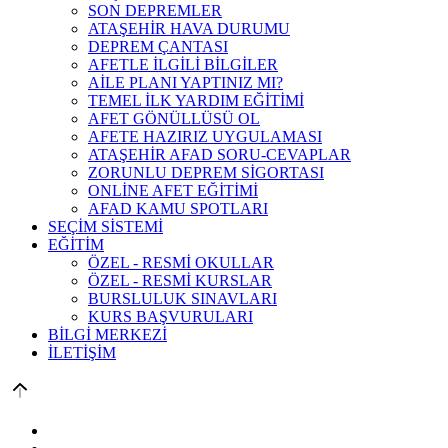
SON DEPREMLER
ATAŞEHİR HAVA DURUMU
DEPREM ÇANTASI
AFETLE İLGİLİ BİLGİLER
AİLE PLANI YAPTINIZ MI?
TEMEL İLK YARDIM EĞİTİMİ
AFET GÖNÜLLÜSÜ OL
AFETE HAZIRIZ UYGULAMASI
ATAŞEHİR AFAD SORU-CEVAPLAR
ZORUNLU DEPREM SİGORTASI
ONLİNE AFET EĞİTİMİ
AFAD KAMU SPOTLARI
SEÇİM SİSTEMİ
EĞİTİM
ÖZEL - RESMİ OKULLAR
ÖZEL - RESMİ KURSLAR
BURSLULUK SINAVLARI
KURS BAŞVURULARI
BİLGİ MERKEZİ
İLETİŞİM