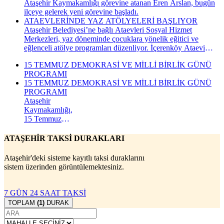
Ataşehir Kaymakamlığı görevine atanan Eren Arslan, bugün
ilçeye gelerek yeni görevine başladı.
ATAEVLERİNDE YAZ ATÖLYELERİ BAŞLIYOR
Ataşehir Belediyesi’ne bağlı Ataevleri Sosyal Hizmet
Merkezleri, yaz döneminde çocuklara yönelik eğitici ve
eğlenceli atölye programları düzenliyor. İçerenköy Ataevi
Sosyal Hizmet Merkezi’nde gerçekleştirilecek yaz atölyeleri
15 TEMMUZ DEMOKRASİ VE MİLLİ BİRLİK GÜNÜ
kapsamında çocuklar hem yeni beceriler kazanacak hem de
PROGRAMI
keyifli bir yaz dönemi geçirecek.
15 TEMMUZ DEMOKRASİ VE MİLLİ BİRLİK GÜNÜ
PROGRAMI
Ataşehir
Kaymakamlığı,
15 Temmuz
Demokrasi ve
Millî Birlik
ATAŞEHİR TAKSİ DURAKLARI
Günü
kapsamında
Ataşehir'deki sisteme kayıtlı taksi duraklarını
düzenlenecek
sistem üzerinden görüntülemektesiniz.
anma
programının
takvimini
7 GÜN 24 SAAT TAKSİ
açıkladı. "İrade
TOPLAM
(1)
DURAK
Bizim, Vatan
Bizim"