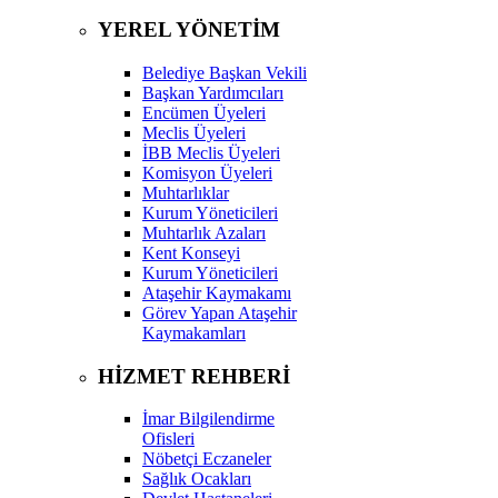
YEREL YÖNETİM
Belediye Başkan Vekili
Başkan Yardımcıları
Encümen Üyeleri
Meclis Üyeleri
İBB Meclis Üyeleri
Komisyon Üyeleri
Muhtarlıklar
Kurum Yöneticileri
Muhtarlık Azaları
Kent Konseyi
Kurum Yöneticileri
Ataşehir Kaymakamı
Görev Yapan Ataşehir
Kaymakamları
HİZMET REHBERİ
İmar Bilgilendirme
Ofisleri
Nöbetçi Eczaneler
Sağlık Ocakları