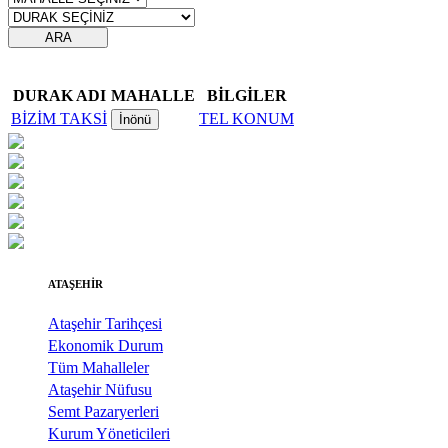
temasıyla
gerçekleştirilecek
ARA
etkinlikler, 15-
17 Temmuz
tarihleri
arasında çeşitli
DURAK ADI
MAHALLE
BİLGİLER
noktalarda
BİZİM TAKSİ
TEL
KONUM
İnönü
düzenlenecek.
ATAŞEHİR
Ataşehir Tarihçesi
Ekonomik Durum
Tüm Mahalleler
Ataşehir Nüfusu
Semt Pazaryerleri
Kurum Yöneticileri