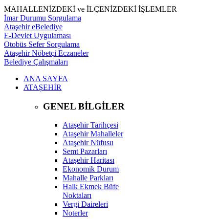
MAHALLENİZDEKİ ve İLÇENİZDEKİ İŞLEMLER
İmar Durumu Sorgulama
Ataşehir eBelediye
E-Devlet Uygulaması
Otobüs Sefer Sorgulama
Ataşehir Nöbetçi Eczaneler
Belediye Çalışmaları
ANA SAYFA
ATAŞEHİR
GENEL BİLGİLER
Ataşehir Tarihçesi
Ataşehir Mahalleler
Ataşehir Nüfusu
Semt Pazarları
Ataşehir Haritası
Ekonomik Durum
Mahalle Parkları
Halk Ekmek Büfe
Noktaları
Vergi Daireleri
Noterler