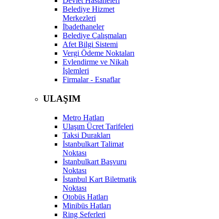
Devlet Hastaneleri
Belediye Hizmet
Merkezleri
İbadethaneler
Belediye Çalışmaları
Afet Bilgi Sistemi
Vergi Ödeme Noktaları
Evlendirme ve Nikah
İşlemleri
Firmalar - Esnaflar
ULAŞIM
Metro Hatları
Ulaşım Ücret Tarifeleri
Taksi Durakları
İstanbulkart Talimat
Noktası
İstanbulkart Başvuru
Noktası
İstanbul Kart Biletmatik
Noktası
Otobüs Hatları
Minibüs Hatları
Ring Seferleri