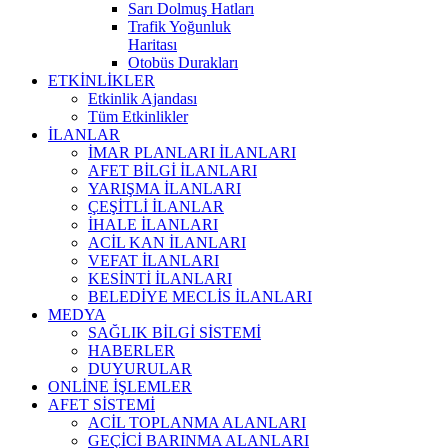
Sarı Dolmuş Hatları
Trafik Yoğunluk
Haritası
Otobüs Durakları
ETKİNLİKLER
Etkinlik Ajandası
Tüm Etkinlikler
İLANLAR
İMAR PLANLARI İLANLARI
AFET BİLGİ İLANLARI
YARIŞMA İLANLARI
ÇEŞİTLİ İLANLAR
İHALE İLANLARI
ACİL KAN İLANLARI
VEFAT İLANLARI
KESİNTİ İLANLARI
BELEDİYE MECLİS İLANLARI
MEDYA
SAĞLIK BİLGİ SİSTEMİ
HABERLER
DUYURULAR
ONLİNE İŞLEMLER
AFET SİSTEMİ
ACİL TOPLANMA ALANLARI
GEÇİCİ BARINMA ALANLARI