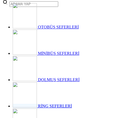
takvimini
açıkladı. "İrade
Bizim, Vatan
Bizim"
temasıyla
gerçekleştirilecek
OTOBÜS SEFERLERİ
etkinlikler, 15-
17 Temmuz
tarihleri
arasında çeşitli
noktalarda
MİNİBÜS SEFERLERİ
düzenlenecek.
DOLMUŞ SEFERLERİ
RİNG SEFERLERİ