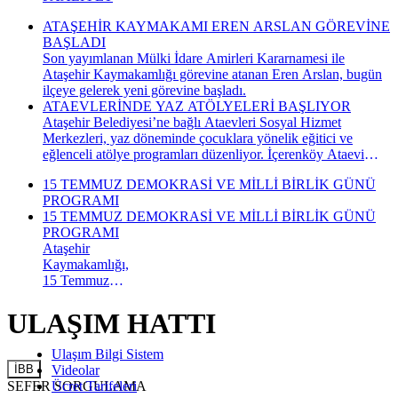
ATAŞEHİR KAYMAKAMI EREN ARSLAN GÖREVİNE
BAŞLADI
Son yayımlanan Mülki İdare Amirleri Kararnamesi ile
Ataşehir Kaymakamlığı görevine atanan Eren Arslan, bugün
ilçeye gelerek yeni görevine başladı.
ATAEVLERİNDE YAZ ATÖLYELERİ BAŞLIYOR
Ataşehir Belediyesi’ne bağlı Ataevleri Sosyal Hizmet
Merkezleri, yaz döneminde çocuklara yönelik eğitici ve
eğlenceli atölye programları düzenliyor. İçerenköy Ataevi
Sosyal Hizmet Merkezi’nde gerçekleştirilecek yaz atölyeleri
15 TEMMUZ DEMOKRASİ VE MİLLİ BİRLİK GÜNÜ
kapsamında çocuklar hem yeni beceriler kazanacak hem de
PROGRAMI
keyifli bir yaz dönemi geçirecek.
15 TEMMUZ DEMOKRASİ VE MİLLİ BİRLİK GÜNÜ
PROGRAMI
Ataşehir
Kaymakamlığı,
15 Temmuz
Demokrasi ve
Millî Birlik
ULAŞIM HATTI
Günü
kapsamında
Ulaşım Bilgi Sistem
düzenlenecek
İBB
Videolar
anma
SEFER SORGULAMA
Ücret Tarifeleri
programının