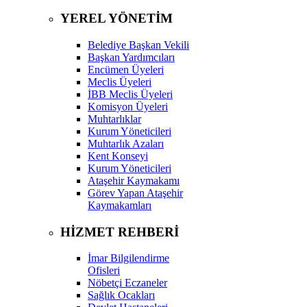
YEREL YÖNETİM
Belediye Başkan Vekili
Başkan Yardımcıları
Encümen Üyeleri
Meclis Üyeleri
İBB Meclis Üyeleri
Komisyon Üyeleri
Muhtarlıklar
Kurum Yöneticileri
Muhtarlık Azaları
Kent Konseyi
Kurum Yöneticileri
Ataşehir Kaymakamı
Görev Yapan Ataşehir
Kaymakamları
HİZMET REHBERİ
İmar Bilgilendirme
Ofisleri
Nöbetçi Eczaneler
Sağlık Ocakları