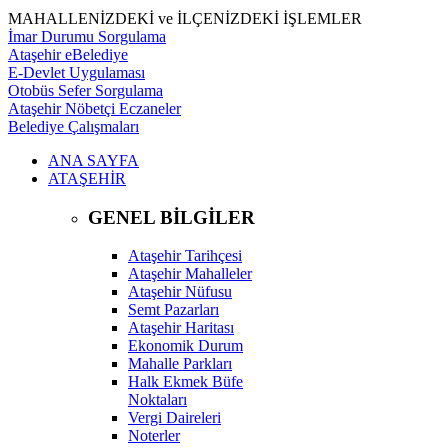
MAHALLENİZDEKİ ve İLÇENİZDEKİ İŞLEMLER
İmar Durumu Sorgulama
Ataşehir eBelediye
E-Devlet Uygulaması
Otobüs Sefer Sorgulama
Ataşehir Nöbetçi Eczaneler
Belediye Çalışmaları
ANA SAYFA
ATAŞEHİR
GENEL BİLGİLER
Ataşehir Tarihçesi
Ataşehir Mahalleler
Ataşehir Nüfusu
Semt Pazarları
Ataşehir Haritası
Ekonomik Durum
Mahalle Parkları
Halk Ekmek Büfe
Noktaları
Vergi Daireleri
Noterler