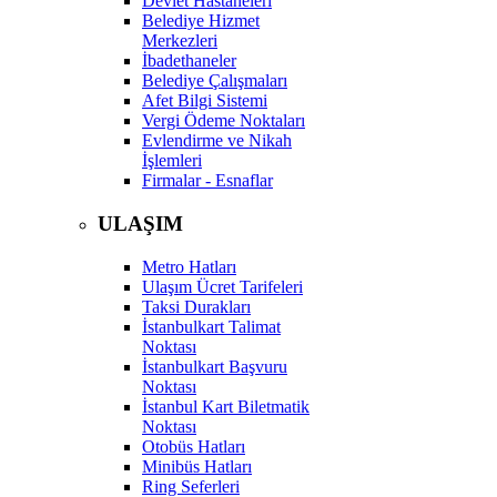
Devlet Hastaneleri
Belediye Hizmet
Merkezleri
İbadethaneler
Belediye Çalışmaları
Afet Bilgi Sistemi
Vergi Ödeme Noktaları
Evlendirme ve Nikah
İşlemleri
Firmalar - Esnaflar
ULAŞIM
Metro Hatları
Ulaşım Ücret Tarifeleri
Taksi Durakları
İstanbulkart Talimat
Noktası
İstanbulkart Başvuru
Noktası
İstanbul Kart Biletmatik
Noktası
Otobüs Hatları
Minibüs Hatları
Ring Seferleri