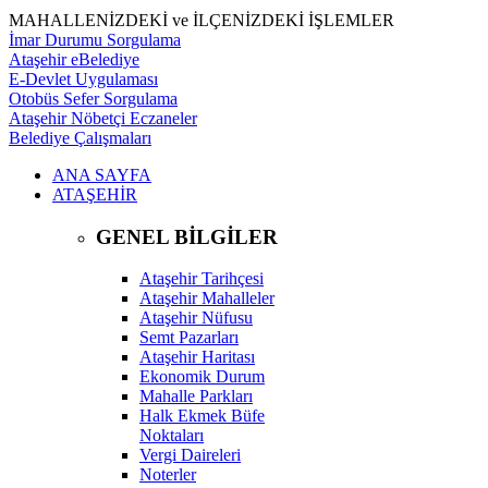
MAHALLENİZDEKİ ve İLÇENİZDEKİ İŞLEMLER
İmar Durumu Sorgulama
Ataşehir eBelediye
E-Devlet Uygulaması
Otobüs Sefer Sorgulama
Ataşehir Nöbetçi Eczaneler
Belediye Çalışmaları
ANA SAYFA
ATAŞEHİR
GENEL BİLGİLER
Ataşehir Tarihçesi
Ataşehir Mahalleler
Ataşehir Nüfusu
Semt Pazarları
Ataşehir Haritası
Ekonomik Durum
Mahalle Parkları
Halk Ekmek Büfe
Noktaları
Vergi Daireleri
Noterler