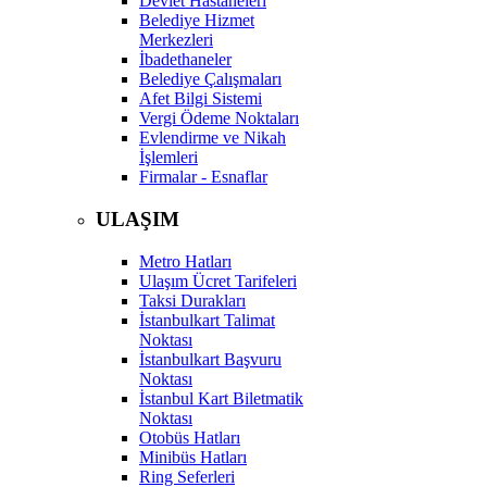
Devlet Hastaneleri
Belediye Hizmet
Merkezleri
İbadethaneler
Belediye Çalışmaları
Afet Bilgi Sistemi
Vergi Ödeme Noktaları
Evlendirme ve Nikah
İşlemleri
Firmalar - Esnaflar
ULAŞIM
Metro Hatları
Ulaşım Ücret Tarifeleri
Taksi Durakları
İstanbulkart Talimat
Noktası
İstanbulkart Başvuru
Noktası
İstanbul Kart Biletmatik
Noktası
Otobüs Hatları
Minibüs Hatları
Ring Seferleri