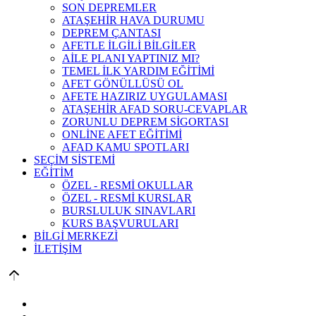
SON DEPREMLER
ATAŞEHİR HAVA DURUMU
DEPREM ÇANTASI
AFETLE İLGİLİ BİLGİLER
AİLE PLANI YAPTINIZ MI?
TEMEL İLK YARDIM EĞİTİMİ
AFET GÖNÜLLÜSÜ OL
AFETE HAZIRIZ UYGULAMASI
ATAŞEHİR AFAD SORU-CEVAPLAR
ZORUNLU DEPREM SİGORTASI
ONLİNE AFET EĞİTİMİ
AFAD KAMU SPOTLARI
SEÇİM SİSTEMİ
EĞİTİM
ÖZEL - RESMİ OKULLAR
ÖZEL - RESMİ KURSLAR
BURSLULUK SINAVLARI
KURS BAŞVURULARI
BİLGİ MERKEZİ
İLETİŞİM