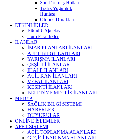
Sarı Dolmuş Hatları
Trafik Yoğunluk
Haritası
Otobüs Durakları
ETKİNLİKLER
Etkinlik Ajandası
Tüm Etkinlikler
İLANLAR
İMAR PLANLARI İLANLARI
AFET BİLGİ İLANLARI
YARIŞMA İLANLARI
ÇEŞİTLİ İLANLAR
İHALE İLANLARI
ACİL KAN İLANLARI
VEFAT İLANLARI
KESİNTİ İLANLARI
BELEDİYE MECLİS İLANLARI
MEDYA
SAĞLIK BİLGİ SİSTEMİ
HABERLER
DUYURULAR
ONLİNE İŞLEMLER
AFET SİSTEMİ
ACİL TOPLANMA ALANLARI
GEÇİCİ BARINMA ALANLARI