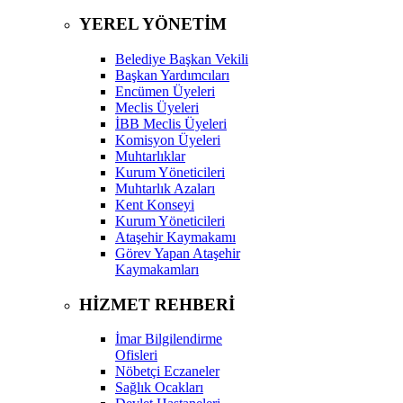
YEREL YÖNETİM
Belediye Başkan Vekili
Başkan Yardımcıları
Encümen Üyeleri
Meclis Üyeleri
İBB Meclis Üyeleri
Komisyon Üyeleri
Muhtarlıklar
Kurum Yöneticileri
Muhtarlık Azaları
Kent Konseyi
Kurum Yöneticileri
Ataşehir Kaymakamı
Görev Yapan Ataşehir
Kaymakamları
HİZMET REHBERİ
İmar Bilgilendirme
Ofisleri
Nöbetçi Eczaneler
Sağlık Ocakları