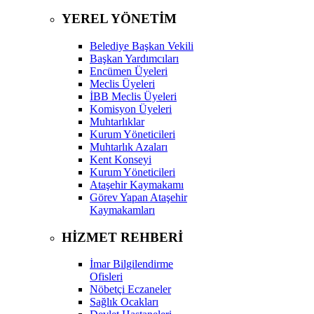
YEREL YÖNETİM
Belediye Başkan Vekili
Başkan Yardımcıları
Encümen Üyeleri
Meclis Üyeleri
İBB Meclis Üyeleri
Komisyon Üyeleri
Muhtarlıklar
Kurum Yöneticileri
Muhtarlık Azaları
Kent Konseyi
Kurum Yöneticileri
Ataşehir Kaymakamı
Görev Yapan Ataşehir
Kaymakamları
HİZMET REHBERİ
İmar Bilgilendirme
Ofisleri
Nöbetçi Eczaneler
Sağlık Ocakları