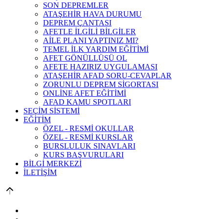
SON DEPREMLER
ATAŞEHİR HAVA DURUMU
DEPREM ÇANTASI
AFETLE İLGİLİ BİLGİLER
AİLE PLANI YAPTINIZ MI?
TEMEL İLK YARDIM EĞİTİMİ
AFET GÖNÜLLÜSÜ OL
AFETE HAZIRIZ UYGULAMASI
ATAŞEHİR AFAD SORU-CEVAPLAR
ZORUNLU DEPREM SİGORTASI
ONLİNE AFET EĞİTİMİ
AFAD KAMU SPOTLARI
SEÇİM SİSTEMİ
EĞİTİM
ÖZEL - RESMİ OKULLAR
ÖZEL - RESMİ KURSLAR
BURSLULUK SINAVLARI
KURS BAŞVURULARI
BİLGİ MERKEZİ
İLETİŞİM