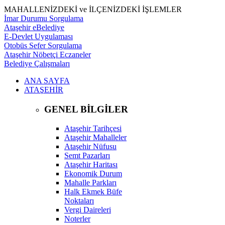
MAHALLENİZDEKİ ve İLÇENİZDEKİ İŞLEMLER
İmar Durumu Sorgulama
Ataşehir eBelediye
E-Devlet Uygulaması
Otobüs Sefer Sorgulama
Ataşehir Nöbetçi Eczaneler
Belediye Çalışmaları
ANA SAYFA
ATAŞEHİR
GENEL BİLGİLER
Ataşehir Tarihçesi
Ataşehir Mahalleler
Ataşehir Nüfusu
Semt Pazarları
Ataşehir Haritası
Ekonomik Durum
Mahalle Parkları
Halk Ekmek Büfe
Noktaları
Vergi Daireleri
Noterler