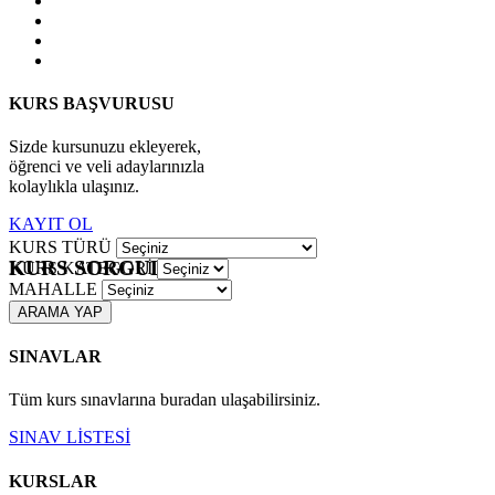
KURS BAŞVURUSU
Sizde kursunuzu ekleyerek,
öğrenci ve veli adaylarınızla
kolaylıkla ulaşınız.
KAYIT OL
KURS TÜRÜ
KURS SORGULAMA
KURS KATEGORİ
MAHALLE
ARAMA YAP
SINAVLAR
Tüm kurs sınavlarına buradan ulaşabilirsiniz.
SINAV LİSTESİ
KURSLAR