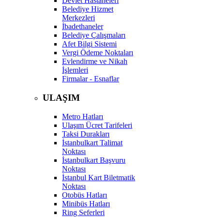
Devlet Hastaneleri
Belediye Hizmet
Merkezleri
İbadethaneler
Belediye Çalışmaları
Afet Bilgi Sistemi
Vergi Ödeme Noktaları
Evlendirme ve Nikah
İşlemleri
Firmalar - Esnaflar
ULAŞIM
Metro Hatları
Ulaşım Ücret Tarifeleri
Taksi Durakları
İstanbulkart Talimat
Noktası
İstanbulkart Başvuru
Noktası
İstanbul Kart Biletmatik
Noktası
Otobüs Hatları
Minibüs Hatları
Ring Seferleri