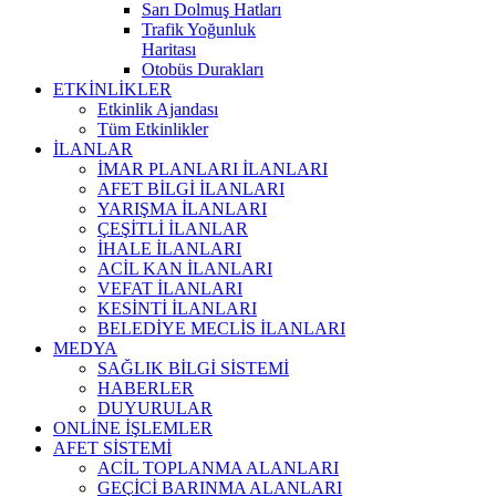
Sarı Dolmuş Hatları
Trafik Yoğunluk
Haritası
Otobüs Durakları
ETKİNLİKLER
Etkinlik Ajandası
Tüm Etkinlikler
İLANLAR
İMAR PLANLARI İLANLARI
AFET BİLGİ İLANLARI
YARIŞMA İLANLARI
ÇEŞİTLİ İLANLAR
İHALE İLANLARI
ACİL KAN İLANLARI
VEFAT İLANLARI
KESİNTİ İLANLARI
BELEDİYE MECLİS İLANLARI
MEDYA
SAĞLIK BİLGİ SİSTEMİ
HABERLER
DUYURULAR
ONLİNE İŞLEMLER
AFET SİSTEMİ
ACİL TOPLANMA ALANLARI
GEÇİCİ BARINMA ALANLARI