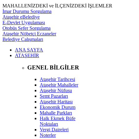
MAHALLENİZDEKİ ve İLÇENİZDEKİ İŞLEMLER
İmar Durumu Sorgulama
Ataşehir eBelediye
E-Devlet Uygulaması
Otobüs Sefer Sorgulama
Ataşehir Nöbetçi Eczaneler
Belediye Çalışmaları
ANA SAYFA
ATAŞEHİR
GENEL BİLGİLER
Ataşehir Tarihçesi
Ataşehir Mahalleler
Ataşehir Nüfusu
Semt Pazarları
Ataşehir Haritası
Ekonomik Durum
Mahalle Parkları
Halk Ekmek Büfe
Noktaları
Vergi Daireleri
Noterler