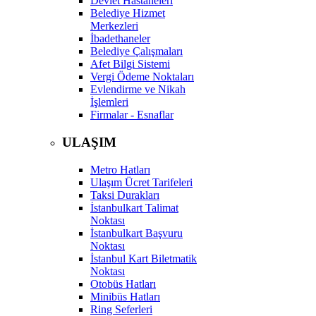
Devlet Hastaneleri
Belediye Hizmet
Merkezleri
İbadethaneler
Belediye Çalışmaları
Afet Bilgi Sistemi
Vergi Ödeme Noktaları
Evlendirme ve Nikah
İşlemleri
Firmalar - Esnaflar
ULAŞIM
Metro Hatları
Ulaşım Ücret Tarifeleri
Taksi Durakları
İstanbulkart Talimat
Noktası
İstanbulkart Başvuru
Noktası
İstanbul Kart Biletmatik
Noktası
Otobüs Hatları
Minibüs Hatları
Ring Seferleri