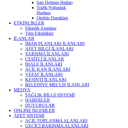
Sarı Dolmuş Hatları
Trafik Yoğunluk
Haritası
Otobüs Durakları
ETKİNLİKLER
Etkinlik Ajandası
Tüm Etkinlikler
İLANLAR
İMAR PLANLARI İLANLARI
AFET BİLGİ İLANLARI
YARIŞMA İLANLARI
ÇEŞİTLİ İLANLAR
İHALE İLANLARI
ACİL KAN İLANLARI
VEFAT İLANLARI
KESİNTİ İLANLARI
BELEDİYE MECLİS İLANLARI
MEDYA
SAĞLIK BİLGİ SİSTEMİ
HABERLER
DUYURULAR
ONLİNE İŞLEMLER
AFET SİSTEMİ
ACİL TOPLANMA ALANLARI
GEÇİCİ BARINMA ALANLARI