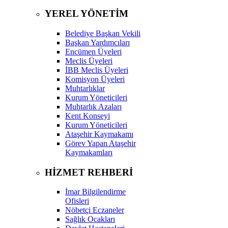
YEREL YÖNETİM
Belediye Başkan Vekili
Başkan Yardımcıları
Encümen Üyeleri
Meclis Üyeleri
İBB Meclis Üyeleri
Komisyon Üyeleri
Muhtarlıklar
Kurum Yöneticileri
Muhtarlık Azaları
Kent Konseyi
Kurum Yöneticileri
Ataşehir Kaymakamı
Görev Yapan Ataşehir
Kaymakamları
HİZMET REHBERİ
İmar Bilgilendirme
Ofisleri
Nöbetçi Eczaneler
Sağlık Ocakları