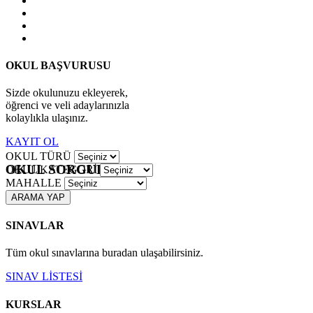
OKUL BAŞVURUSU
Sizde okulunuzu ekleyerek,
öğrenci ve veli adaylarınızla
kolaylıkla ulaşınız.
KAYIT OL
OKUL TÜRÜ
OKUL SORGULAMA
OKUL KATEGORİ
MAHALLE
ARAMA YAP
SINAVLAR
Tüm okul sınavlarına buradan ulaşabilirsiniz.
SINAV LİSTESİ
KURSLAR