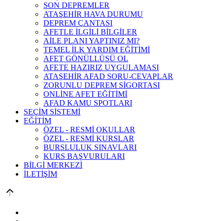
SON DEPREMLER
ATAŞEHİR HAVA DURUMU
DEPREM ÇANTASI
AFETLE İLGİLİ BİLGİLER
AİLE PLANI YAPTINIZ MI?
TEMEL İLK YARDIM EĞİTİMİ
AFET GÖNÜLLÜSÜ OL
AFETE HAZIRIZ UYGULAMASI
ATAŞEHİR AFAD SORU-CEVAPLAR
ZORUNLU DEPREM SİGORTASI
ONLİNE AFET EĞİTİMİ
AFAD KAMU SPOTLARI
SEÇİM SİSTEMİ
EĞİTİM
ÖZEL - RESMİ OKULLAR
ÖZEL - RESMİ KURSLAR
BURSLULUK SINAVLARI
KURS BAŞVURULARI
BİLGİ MERKEZİ
İLETİŞİM