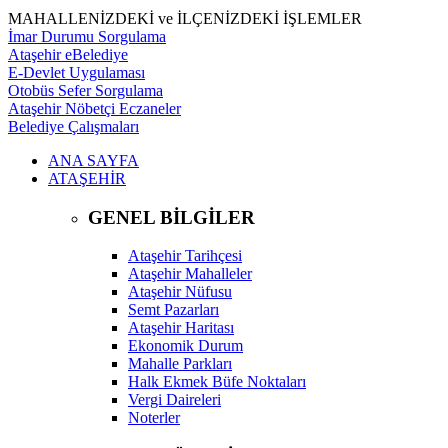
MAHALLENİZDEKİ ve İLÇENİZDEKİ İŞLEMLER
İmar Durumu Sorgulama
Ataşehir eBelediye
E-Devlet Uygulaması
Otobüs Sefer Sorgulama
Ataşehir Nöbetçi Eczaneler
Belediye Çalışmaları
ANA SAYFA
ATAŞEHİR
GENEL BİLGİLER
Ataşehir Tarihçesi
Ataşehir Mahalleler
Ataşehir Nüfusu
Semt Pazarları
Ataşehir Haritası
Ekonomik Durum
Mahalle Parkları
Halk Ekmek Büfe Noktaları
Vergi Daireleri
Noterler