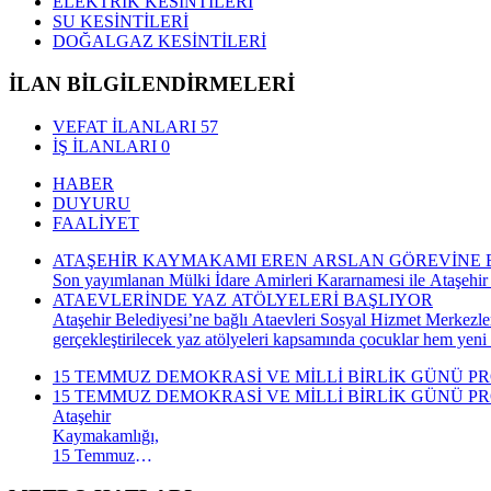
ELEKTRİK KESİNTİLERİ
SU KESİNTİLERİ
DOĞALGAZ KESİNTİLERİ
İLAN BİLGİLENDİRMELERİ
VEFAT İLANLARI
57
İŞ İLANLARI
0
HABER
DUYURU
FAALİYET
ATAŞEHİR KAYMAKAMI EREN ARSLAN GÖREVİNE 
Son yayımlanan Mülki İdare Amirleri Kararnamesi ile Ataşehir
ATAEVLERİNDE YAZ ATÖLYELERİ BAŞLIYOR
Ataşehir Belediyesi’ne bağlı Ataevleri Sosyal Hizmet Merkezle
gerçekleştirilecek yaz atölyeleri kapsamında çocuklar hem yeni
15 TEMMUZ DEMOKRASİ VE MİLLİ BİRLİK GÜNÜ P
15 TEMMUZ DEMOKRASİ VE MİLLİ BİRLİK GÜNÜ P
Ataşehir
Kaymakamlığı,
15 Temmuz
Demokrasi ve