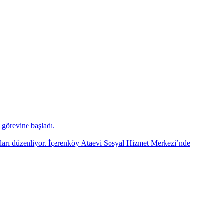
görevine başladı.
mları düzenliyor. İçerenköy Ataevi Sosyal Hizmet Merkezi’nde