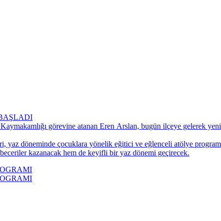
BAŞLADI
 Kaymakamlığı görevine atanan Eren Arslan, bugün ilçeye gelerek yeni 
ri, yaz döneminde çocuklara yönelik eğitici ve eğlenceli atölye progra
 beceriler kazanacak hem de keyifli bir yaz dönemi geçirecek.
ROGRAMI
ROGRAMI