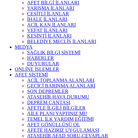
AFET BİLGİ İLANLARI
YARIŞMA İLANLARI
ÇEŞİTLİ İLANLAR
İHALE İLANLARI
ACİL KAN İLANLARI
VEFAT İLANLARI
KESİNTİ İLANLARI
BELEDİYE MECLİS İLANLARI
MEDYA
SAĞLIK BİLGİ SİSTEMİ
HABERLER
DUYURULAR
ONLİNE İŞLEMLER
AFET SİSTEMİ
ACİL TOPLANMA ALANLARI
GEÇİCİ BARINMA ALANLARI
SON DEPREMLER
ATAŞEHİR HAVA DURUMU
DEPREM ÇANTASI
AFETLE İLGİLİ BİLGİLER
AİLE PLANI YAPTINIZ MI?
TEMEL İLK YARDIM EĞİTİMİ
AFET GÖNÜLLÜSÜ OL
AFETE HAZIRIZ UYGULAMASI
ATAŞEHİR AFAD SORU-CEVAPLAR