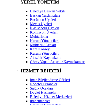
YEREL YÖNETİM
Belediye Başkan Vekili
Başkan Yardımcıları
Encümen Üyeleri
Meclis Üyeleri
İBB Meclis Üyeleri
Komisyon Üyeleri
Muhtarlıklar
Kurum Yöneticileri
Muhtarlık Azaları
Kent Konseyi
Kurum Yöneticileri
Ataşehir Kaymakamı
Görev Yapan Ataşehir Kaymakamları
HİZMET REHBERİ
İmar Bilgilendirme Ofisleri
Nöbetçi Eczaneler
Sağlık Ocakları
Devlet Hastaneleri
Belediye Hizmet Merkezleri
İbadethaneler