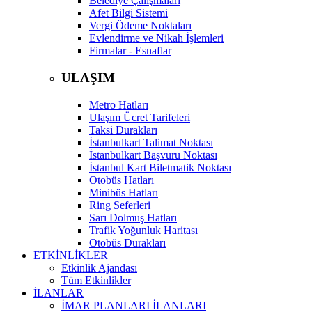
Belediye Çalışmaları
Afet Bilgi Sistemi
Vergi Ödeme Noktaları
Evlendirme ve Nikah İşlemleri
Firmalar - Esnaflar
ULAŞIM
Metro Hatları
Ulaşım Ücret Tarifeleri
Taksi Durakları
İstanbulkart Talimat Noktası
İstanbulkart Başvuru Noktası
İstanbul Kart Biletmatik Noktası
Otobüs Hatları
Minibüs Hatları
Ring Seferleri
Sarı Dolmuş Hatları
Trafik Yoğunluk Haritası
Otobüs Durakları
ETKİNLİKLER
Etkinlik Ajandası
Tüm Etkinlikler
İLANLAR
İMAR PLANLARI İLANLARI