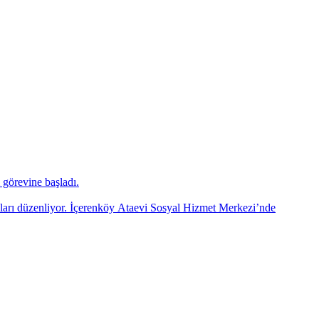
görevine başladı.
mları düzenliyor. İçerenköy Ataevi Sosyal Hizmet Merkezi’nde