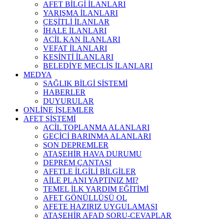
AFET BİLGİ İLANLARI
YARIŞMA İLANLARI
ÇEŞİTLİ İLANLAR
İHALE İLANLARI
ACİL KAN İLANLARI
VEFAT İLANLARI
KESİNTİ İLANLARI
BELEDİYE MECLİS İLANLARI
MEDYA
SAĞLIK BİLGİ SİSTEMİ
HABERLER
DUYURULAR
ONLİNE İŞLEMLER
AFET SİSTEMİ
ACİL TOPLANMA ALANLARI
GEÇİCİ BARINMA ALANLARI
SON DEPREMLER
ATAŞEHİR HAVA DURUMU
DEPREM ÇANTASI
AFETLE İLGİLİ BİLGİLER
AİLE PLANI YAPTINIZ MI?
TEMEL İLK YARDIM EĞİTİMİ
AFET GÖNÜLLÜSÜ OL
AFETE HAZIRIZ UYGULAMASI
ATAŞEHİR AFAD SORU-CEVAPLAR