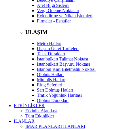
Belediye Çalışmaları
Afet Bilgi Sistemi
Vergi Ödeme Noktaları
Evlendirme ve Nikah İşlemleri
Firmalar - Esnaflar
ULAŞIM
Metro Hatları
Ulaşım Ücret Tarifeleri
Taksi Durakları
İstanbulkart Talimat Noktası
İstanbulkart Başvuru Noktası
İstanbul Kart Biletmatik Noktası
Otobüs Hatları
Minibüs Hatları
Ring Seferleri
Sarı Dolmuş Hatları
Trafik Yoğunluk Haritası
Otobüs Durakları
ETKİNLİKLER
Etkinlik Ajandası
Tüm Etkinlikler
İLANLAR
İMAR PLANLARI İLANLARI