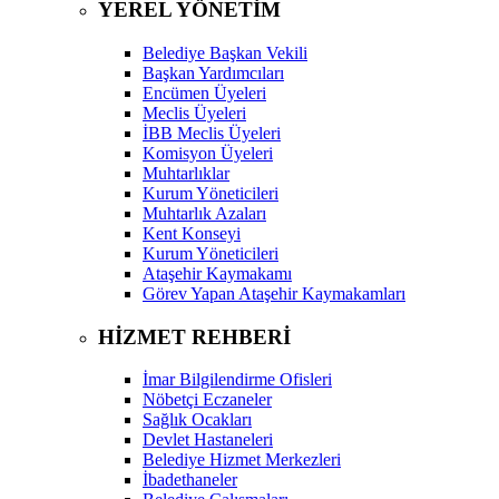
YEREL YÖNETİM
Belediye Başkan Vekili
Başkan Yardımcıları
Encümen Üyeleri
Meclis Üyeleri
İBB Meclis Üyeleri
Komisyon Üyeleri
Muhtarlıklar
Kurum Yöneticileri
Muhtarlık Azaları
Kent Konseyi
Kurum Yöneticileri
Ataşehir Kaymakamı
Görev Yapan Ataşehir Kaymakamları
HİZMET REHBERİ
İmar Bilgilendirme Ofisleri
Nöbetçi Eczaneler
Sağlık Ocakları
Devlet Hastaneleri
Belediye Hizmet Merkezleri
İbadethaneler