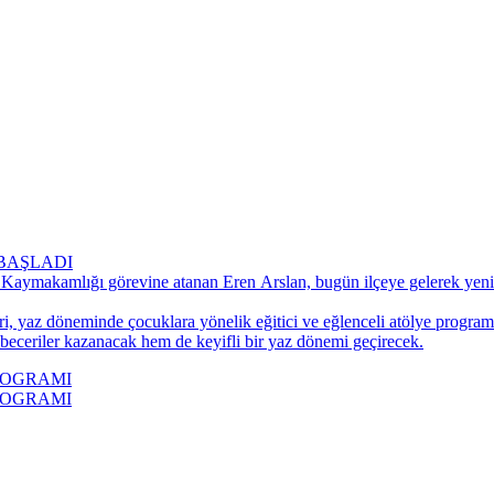
BAŞLADI
 Kaymakamlığı görevine atanan Eren Arslan, bugün ilçeye gelerek yeni 
ri, yaz döneminde çocuklara yönelik eğitici ve eğlenceli atölye progra
 beceriler kazanacak hem de keyifli bir yaz dönemi geçirecek.
ROGRAMI
ROGRAMI