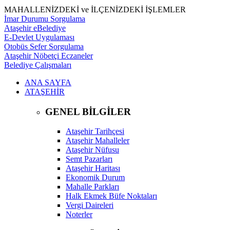
MAHALLENİZDEKİ ve İLÇENİZDEKİ İŞLEMLER
İmar Durumu Sorgulama
Ataşehir eBelediye
E-Devlet Uygulaması
Otobüs Sefer Sorgulama
Ataşehir Nöbetçi Eczaneler
Belediye Çalışmaları
ANA SAYFA
ATAŞEHİR
GENEL BİLGİLER
Ataşehir Tarihçesi
Ataşehir Mahalleler
Ataşehir Nüfusu
Semt Pazarları
Ataşehir Haritası
Ekonomik Durum
Mahalle Parkları
Halk Ekmek Büfe Noktaları
Vergi Daireleri
Noterler