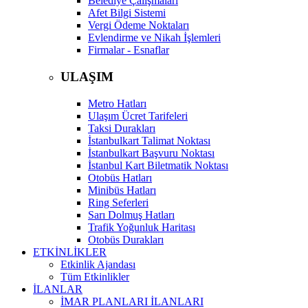
Belediye Çalışmaları
Afet Bilgi Sistemi
Vergi Ödeme Noktaları
Evlendirme ve Nikah İşlemleri
Firmalar - Esnaflar
ULAŞIM
Metro Hatları
Ulaşım Ücret Tarifeleri
Taksi Durakları
İstanbulkart Talimat Noktası
İstanbulkart Başvuru Noktası
İstanbul Kart Biletmatik Noktası
Otobüs Hatları
Minibüs Hatları
Ring Seferleri
Sarı Dolmuş Hatları
Trafik Yoğunluk Haritası
Otobüs Durakları
ETKİNLİKLER
Etkinlik Ajandası
Tüm Etkinlikler
İLANLAR
İMAR PLANLARI İLANLARI