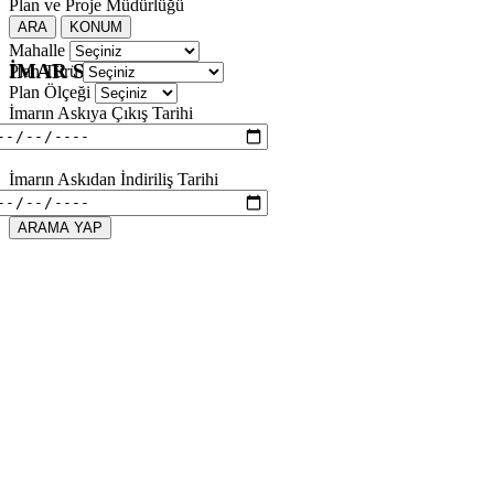
Plan ve Proje Müdürlüğü
ARA
KONUM
Mahalle
İMAR SORGULAMA
Plan Türü
Plan Ölçeği
İmarın Askıya Çıkış Tarihi
İmarın Askıdan İndiriliş Tarihi
ARAMA YAP