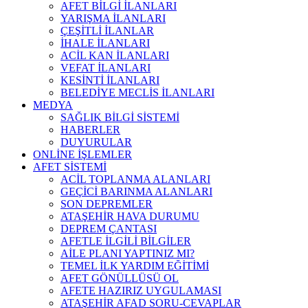
AFET BİLGİ İLANLARI
YARIŞMA İLANLARI
ÇEŞİTLİ İLANLAR
İHALE İLANLARI
ACİL KAN İLANLARI
VEFAT İLANLARI
KESİNTİ İLANLARI
BELEDİYE MECLİS İLANLARI
MEDYA
SAĞLIK BİLGİ SİSTEMİ
HABERLER
DUYURULAR
ONLİNE İŞLEMLER
AFET SİSTEMİ
ACİL TOPLANMA ALANLARI
GEÇİCİ BARINMA ALANLARI
SON DEPREMLER
ATAŞEHİR HAVA DURUMU
DEPREM ÇANTASI
AFETLE İLGİLİ BİLGİLER
AİLE PLANI YAPTINIZ MI?
TEMEL İLK YARDIM EĞİTİMİ
AFET GÖNÜLLÜSÜ OL
AFETE HAZIRIZ UYGULAMASI
ATAŞEHİR AFAD SORU-CEVAPLAR