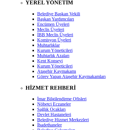
YEREL YÖNETİM
Belediye Başkan Vekili
Başkan Yardımcıları
Encümen Üyeleri
Meclis Üyeleri
İBB Meclis Üyeleri
Komisyon Üyeleri
Muhtarlıklar
Kurum Yöneticileri
Muhtarlık Azaları
Kent Konseyi
Kurum Yöneticileri
Ataşehir Kaymakamı
Görev Yapan Ataşehir Kaymakamları
HİZMET REHBERİ
İmar Bilgilendirme Ofisleri
Nöbetçi Eczaneler
Sağlık Ocakları
Devlet Hastaneleri
Belediye Hizmet Merkezleri
İbadethaneler