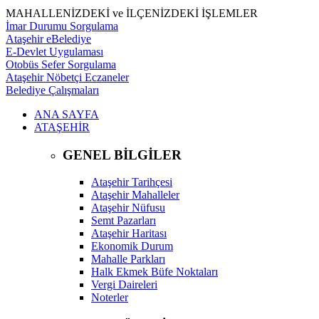
MAHALLENİZDEKİ ve İLÇENİZDEKİ İŞLEMLER
İmar Durumu Sorgulama
Ataşehir eBelediye
E-Devlet Uygulaması
Otobüs Sefer Sorgulama
Ataşehir Nöbetçi Eczaneler
Belediye Çalışmaları
ANA SAYFA
ATAŞEHİR
GENEL BİLGİLER
Ataşehir Tarihçesi
Ataşehir Mahalleler
Ataşehir Nüfusu
Semt Pazarları
Ataşehir Haritası
Ekonomik Durum
Mahalle Parkları
Halk Ekmek Büfe Noktaları
Vergi Daireleri
Noterler