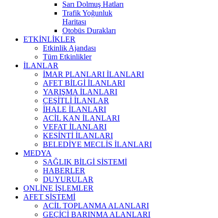
Sarı Dolmuş Hatları
Trafik Yoğunluk
Haritası
Otobüs Durakları
ETKİNLİKLER
Etkinlik Ajandası
Tüm Etkinlikler
İLANLAR
İMAR PLANLARI İLANLARI
AFET BİLGİ İLANLARI
YARIŞMA İLANLARI
ÇEŞİTLİ İLANLAR
İHALE İLANLARI
ACİL KAN İLANLARI
VEFAT İLANLARI
KESİNTİ İLANLARI
BELEDİYE MECLİS İLANLARI
MEDYA
SAĞLIK BİLGİ SİSTEMİ
HABERLER
DUYURULAR
ONLİNE İŞLEMLER
AFET SİSTEMİ
ACİL TOPLANMA ALANLARI
GEÇİCİ BARINMA ALANLARI