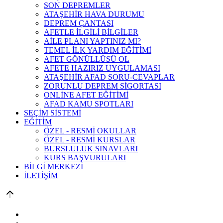
SON DEPREMLER
ATAŞEHİR HAVA DURUMU
DEPREM ÇANTASI
AFETLE İLGİLİ BİLGİLER
AİLE PLANI YAPTINIZ MI?
TEMEL İLK YARDIM EĞİTİMİ
AFET GÖNÜLLÜSÜ OL
AFETE HAZIRIZ UYGULAMASI
ATAŞEHİR AFAD SORU-CEVAPLAR
ZORUNLU DEPREM SİGORTASI
ONLİNE AFET EĞİTİMİ
AFAD KAMU SPOTLARI
SEÇİM SİSTEMİ
EĞİTİM
ÖZEL - RESMİ OKULLAR
ÖZEL - RESMİ KURSLAR
BURSLULUK SINAVLARI
KURS BAŞVURULARI
BİLGİ MERKEZİ
İLETİŞİM