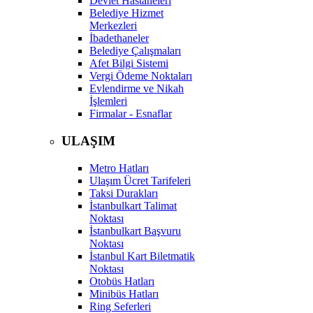
Devlet Hastaneleri
Belediye Hizmet
Merkezleri
İbadethaneler
Belediye Çalışmaları
Afet Bilgi Sistemi
Vergi Ödeme Noktaları
Evlendirme ve Nikah
İşlemleri
Firmalar - Esnaflar
ULAŞIM
Metro Hatları
Ulaşım Ücret Tarifeleri
Taksi Durakları
İstanbulkart Talimat
Noktası
İstanbulkart Başvuru
Noktası
İstanbul Kart Biletmatik
Noktası
Otobüs Hatları
Minibüs Hatları
Ring Seferleri