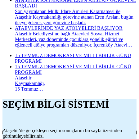
ATAŞEHİR KAYMAKAMI EREN ARSLAN GÖREVİNE
BAŞLADI
Son yayımlanan Mülki İdare Amirleri Kararnamesi ile
Ataşehir Kaymakamlığı görevine atanan Eren Arslan, bugün
ilçeye gelerek yeni görevine başladı.
ATAEVLERİNDE YAZ ATÖLYELERİ BAŞLIYOR
Ataşehir Belediyesi’ne bağlı Ataevleri Sosyal Hizmet
Merkezleri, yaz döneminde çocuklara yönelik eğitici ve
eğlenceli atölye programları düzenliyor. İçerenköy Ataevi
Sosyal Hizmet Merkezi’nde gerçekleştirilecek yaz atölyeleri
15 TEMMUZ DEMOKRASİ VE MİLLİ BİRLİK GÜNÜ
kapsamında çocuklar hem yeni beceriler kazanacak hem de
PROGRAMI
keyifli bir yaz dönemi geçirecek.
15 TEMMUZ DEMOKRASİ VE MİLLİ BİRLİK GÜNÜ
PROGRAMI
Ataşehir
Kaymakamlığı,
15 Temmuz
Demokrasi ve
Millî Birlik
SEÇİM BİLGİ SİSTEMİ
Günü
kapsamında
düzenlenecek
anma
programının
Ataşehir'de gerçekleşen seçim sonuçlarını bu sayfa üzerinden
takvimini
görüntüleyebilirsiniz.