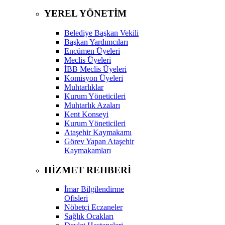
YEREL YÖNETİM
Belediye Başkan Vekili
Başkan Yardımcıları
Encümen Üyeleri
Meclis Üyeleri
İBB Meclis Üyeleri
Komisyon Üyeleri
Muhtarlıklar
Kurum Yöneticileri
Muhtarlık Azaları
Kent Konseyi
Kurum Yöneticileri
Ataşehir Kaymakamı
Görev Yapan Ataşehir
Kaymakamları
HİZMET REHBERİ
İmar Bilgilendirme
Ofisleri
Nöbetçi Eczaneler
Sağlık Ocakları