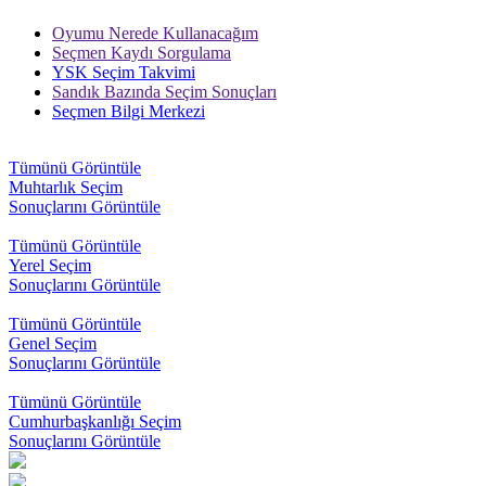
açıkladı. "İrade
Bizim, Vatan
Oyumu Nerede Kullanacağım
Bizim"
Seçmen Kaydı Sorgulama
temasıyla
YSK Seçim Takvimi
gerçekleştirilecek
Sandık Bazında Seçim Sonuçları
etkinlikler, 15-
Seçmen Bilgi Merkezi
17 Temmuz
tarihleri
arasında çeşitli
Tümünü Görüntüle
noktalarda
Muhtarlık Seçim
düzenlenecek.
Sonuçlarını Görüntüle
Tümünü Görüntüle
Yerel Seçim
Sonuçlarını Görüntüle
Tümünü Görüntüle
Genel Seçim
Sonuçlarını Görüntüle
Tümünü Görüntüle
Cumhurbaşkanlığı Seçim
Sonuçlarını Görüntüle