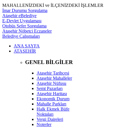
MAHALLENİZDEKİ ve İLÇENİZDEKİ İŞLEMLER
İmar Durumu Sorgulama
Ataşehir eBelediye
E-Devlet Uygulaması
Otobüs Sefer Sorgulama
Ataşehir Nöbetçi Eczaneler
Belediye Çalışmaları
ANA SAYFA
ATAŞEHİR
GENEL BİLGİLER
Ataşehir Tarihçesi
Ataşehir Mahalleler
Ataşehir Nüfusu
Semt Pazarları
Ataşehir Haritası
Ekonomik Durum
Mahalle Parkları
Halk Ekmek Büfe
Noktaları
Vergi Daireleri
Noterler