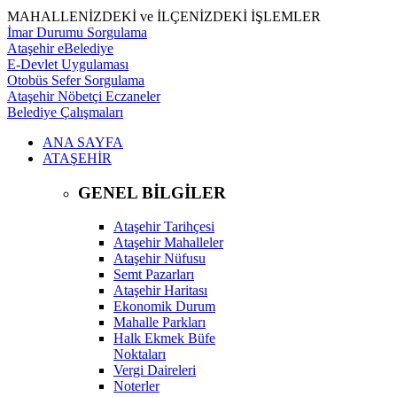
MAHALLENİZDEKİ ve İLÇENİZDEKİ İŞLEMLER
İmar Durumu Sorgulama
Ataşehir eBelediye
E-Devlet Uygulaması
Otobüs Sefer Sorgulama
Ataşehir Nöbetçi Eczaneler
Belediye Çalışmaları
ANA SAYFA
ATAŞEHİR
GENEL BİLGİLER
Ataşehir Tarihçesi
Ataşehir Mahalleler
Ataşehir Nüfusu
Semt Pazarları
Ataşehir Haritası
Ekonomik Durum
Mahalle Parkları
Halk Ekmek Büfe
Noktaları
Vergi Daireleri
Noterler