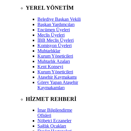
YEREL YÖNETİM
Belediye Başkan Vekili
Başkan Yardımcıları
Encümen Üyeleri
Meclis Üyeleri
İBB Meclis Üyeleri
Komisyon Üyeleri
Muhtarlıklar
Kurum Yöneticileri
Muhtarlık Azaları
Kent Konseyi
Kurum Yöneticileri
Ataşehir Kaymakamı
Görev Yapan Ataşehir
Kaymakamları
HİZMET REHBERİ
İmar Bilgilendirme
Ofisleri
Nöbetçi Eczaneler
Sağlık Ocakları