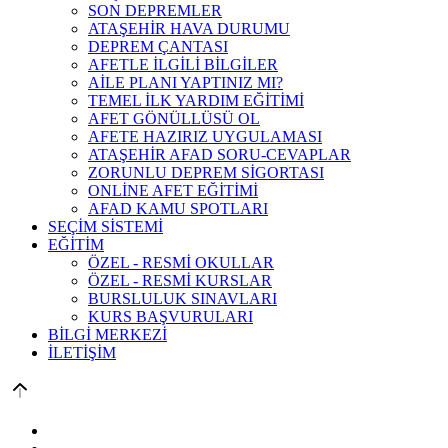
SON DEPREMLER
ATAŞEHİR HAVA DURUMU
DEPREM ÇANTASI
AFETLE İLGİLİ BİLGİLER
AİLE PLANI YAPTINIZ MI?
TEMEL İLK YARDIM EĞİTİMİ
AFET GÖNÜLLÜSÜ OL
AFETE HAZIRIZ UYGULAMASI
ATAŞEHİR AFAD SORU-CEVAPLAR
ZORUNLU DEPREM SİGORTASI
ONLİNE AFET EĞİTİMİ
AFAD KAMU SPOTLARI
SEÇİM SİSTEMİ
EĞİTİM
ÖZEL - RESMİ OKULLAR
ÖZEL - RESMİ KURSLAR
BURSLULUK SINAVLARI
KURS BAŞVURULARI
BİLGİ MERKEZİ
İLETİŞİM