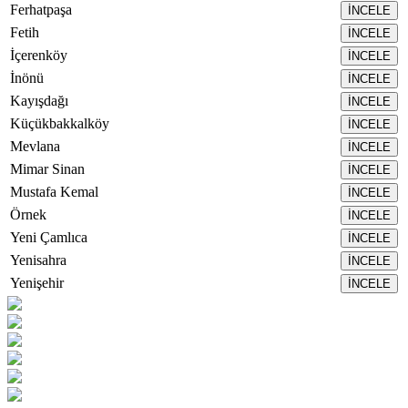
temasıyla
Ferhatpaşa
İNCELE
gerçekleştirilecek
Fetih
İNCELE
etkinlikler, 15-
17 Temmuz
İçerenköy
İNCELE
tarihleri
İnönü
İNCELE
arasında çeşitli
Kayışdağı
İNCELE
noktalarda
düzenlenecek.
Küçükbakkalköy
İNCELE
Mevlana
İNCELE
Mimar Sinan
İNCELE
Mustafa Kemal
İNCELE
Örnek
İNCELE
Yeni Çamlıca
İNCELE
Yenisahra
İNCELE
Yenişehir
İNCELE