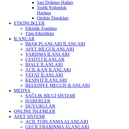
Sarı Dolmuş Hatları
Trafik Yoğunluk
Haritası
Otobüs Durakları
ETKİNLİKLER
Etkinlik Ajandası
Tüm Etkinlikler
İLANLAR
İMAR PLANLARI İLANLARI
AFET BİLGİ İLANLARI
YARIŞMA İLANLARI
ÇEŞİTLİ İLANLAR
İHALE İLANLARI
ACİL KAN İLANLARI
VEFAT İLANLARI
KESİNTİ İLANLARI
BELEDİYE MECLİS İLANLARI
MEDYA
SAĞLIK BİLGİ SİSTEMİ
HABERLER
DUYURULAR
ONLİNE İŞLEMLER
AFET SİSTEMİ
ACİL TOPLANMA ALANLARI
GEÇİCİ BARINMA ALANLARI