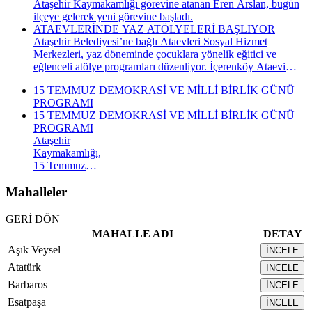
Ataşehir Kaymakamlığı görevine atanan Eren Arslan, bugün
ilçeye gelerek yeni görevine başladı.
ATAEVLERİNDE YAZ ATÖLYELERİ BAŞLIYOR
Ataşehir Belediyesi’ne bağlı Ataevleri Sosyal Hizmet
Merkezleri, yaz döneminde çocuklara yönelik eğitici ve
eğlenceli atölye programları düzenliyor. İçerenköy Ataevi
Sosyal Hizmet Merkezi’nde gerçekleştirilecek yaz atölyeleri
15 TEMMUZ DEMOKRASİ VE MİLLİ BİRLİK GÜNÜ
kapsamında çocuklar hem yeni beceriler kazanacak hem de
PROGRAMI
keyifli bir yaz dönemi geçirecek.
15 TEMMUZ DEMOKRASİ VE MİLLİ BİRLİK GÜNÜ
PROGRAMI
Ataşehir
Kaymakamlığı,
15 Temmuz
Demokrasi ve
Millî Birlik
Mahalleler
Günü
kapsamında
GERİ DÖN
düzenlenecek
MAHALLE ADI
DETAY
anma
Aşık Veysel
İNCELE
programının
takvimini
Atatürk
İNCELE
açıkladı. "İrade
Barbaros
İNCELE
Bizim, Vatan
Esatpaşa
Bizim"
İNCELE