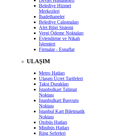
Devlet Hastaneleri
Belediye Hizmet
Merkezleri
İbadethaneler
Belediye Çalışmaları
Afet Bilgi Sistemi
Vergi Ödeme Noktaları
Evlendirme ve Nikah
İşlemleri
Firmalar - Esnaflar
ULAŞIM
Metro Hatları
Ulaşım Ücret Tarifeleri
Taksi Durakları
İstanbulkart Talimat
Noktası
İstanbulkart Başvuru
Noktası
İstanbul Kart Biletmatik
Noktası
Otobüs Hatları
Minibüs Hatları
Ring Seferleri