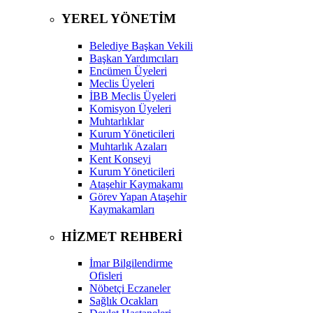
YEREL YÖNETİM
Belediye Başkan Vekili
Başkan Yardımcıları
Encümen Üyeleri
Meclis Üyeleri
İBB Meclis Üyeleri
Komisyon Üyeleri
Muhtarlıklar
Kurum Yöneticileri
Muhtarlık Azaları
Kent Konseyi
Kurum Yöneticileri
Ataşehir Kaymakamı
Görev Yapan Ataşehir
Kaymakamları
HİZMET REHBERİ
İmar Bilgilendirme
Ofisleri
Nöbetçi Eczaneler
Sağlık Ocakları