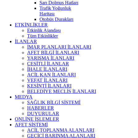
Sarı Dolmuş Hatları
Trafik Yoğunluk
Haritası
Otobüs Durakları
ETKİNLİKLER
Etkinlik Ajandası
Tüm Etkinlikler
İLANLAR
İMAR PLANLARI İLANLARI
AFET BİLGİ İLANLARI
YARIŞMA İLANLARI
ÇEŞİTLİ İLANLAR
İHALE İLANLARI
ACİL KAN İLANLARI
VEFAT İLANLARI
KESİNTİ İLANLARI
BELEDİYE MECLİS İLANLARI
MEDYA
SAĞLIK BİLGİ SİSTEMİ
HABERLER
DUYURULAR
ONLİNE İŞLEMLER
AFET SİSTEMİ
ACİL TOPLANMA ALANLARI
GEÇİCİ BARINMA ALANLARI