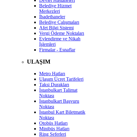
Devlet Hastaneleri
Belediye Hizmet
Merkezleri
İbadethaneler
Belediye Çalışmaları
Afet Bilgi Sistemi
Vergi Ödeme Noktaları
Evlendirme ve Nikah
İşlemleri
Firmalar - Esnaflar
ULAŞIM
Metro Hatları
Ulaşım Ücret Tarifeleri
Taksi Durakları
İstanbulkart Talimat
Noktası
İstanbulkart Başvuru
Noktası
İstanbul Kart Biletmatik
Noktası
Otobüs Hatları
Minibüs Hatları
Ring Seferleri