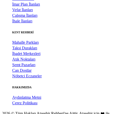
İmar Plan İlanları
Vefat İlanları
Çalışma İlanları
İhale İlanları
KENT REHBERİ
Mahalle Parkları
Taksi Durakları
İbadet Merkezleri
Atık Noktaları
Semt Pazarları
Can Dostlar
Nöbetçi Eczaneler
HAKKIMIZDA
Aydınlatma Metni
Çerez Politikası
2026 © Tüm Hakları Ataşehir Rehberi'ne Aittir. Ataşehir için ❤️ ile