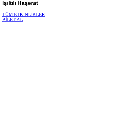
Işıltılı Haşerat
TÜM ETKİNLİKLER
BİLET AL