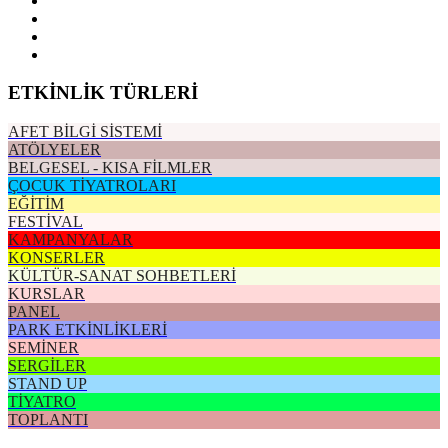
ETKİNLİK TÜRLERİ
AFET BİLGİ SİSTEMİ
ATÖLYELER
BELGESEL - KISA FİLMLER
ÇOCUK TİYATROLARI
EĞİTİM
FESTİVAL
KAMPANYALAR
KONSERLER
KÜLTÜR-SANAT SOHBETLERİ
KURSLAR
PANEL
PARK ETKİNLİKLERİ
SEMİNER
SERGİLER
STAND UP
TİYATRO
TOPLANTI