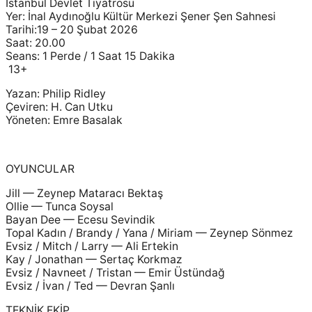
İstanbul Devlet Tiyatrosu
Yer: İnal Aydınoğlu Kültür Merkezi Şener Şen Sahnesi
Tarihi:19 – 20 Şubat 2026
Saat: 20.00
Seans: 1 Perde / 1 Saat 15 Dakika
13+
Yazan: Philip Ridley
Çeviren: H. Can Utku
Yöneten: Emre Basalak
OYUNCULAR
Jill — Zeynep Mataracı Bektaş
Ollie — Tunca Soysal
Bayan Dee — Ecesu Sevindik
Topal Kadın / Brandy / Yana / Miriam — Zeynep Sönmez
Evsiz / Mitch / Larry — Ali Ertekin
Kay / Jonathan — Sertaç Korkmaz
Evsiz / Navneet / Tristan — Emir Üstündağ
Evsiz / İvan / Ted — Devran Şanlı
TEKNİK EKİP