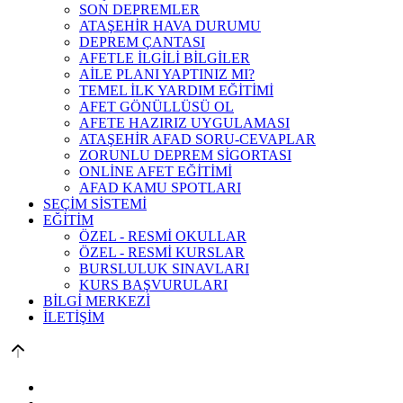
SON DEPREMLER
ATAŞEHİR HAVA DURUMU
DEPREM ÇANTASI
AFETLE İLGİLİ BİLGİLER
AİLE PLANI YAPTINIZ MI?
TEMEL İLK YARDIM EĞİTİMİ
AFET GÖNÜLLÜSÜ OL
AFETE HAZIRIZ UYGULAMASI
ATAŞEHİR AFAD SORU-CEVAPLAR
ZORUNLU DEPREM SİGORTASI
ONLİNE AFET EĞİTİMİ
AFAD KAMU SPOTLARI
SEÇİM SİSTEMİ
EĞİTİM
ÖZEL - RESMİ OKULLAR
ÖZEL - RESMİ KURSLAR
BURSLULUK SINAVLARI
KURS BAŞVURULARI
BİLGİ MERKEZİ
İLETİŞİM