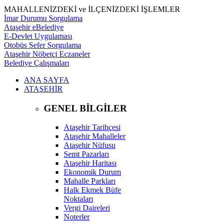
MAHALLENİZDEKİ ve İLÇENİZDEKİ İŞLEMLER
İmar Durumu Sorgulama
Ataşehir eBelediye
E-Devlet Uygulaması
Otobüs Sefer Sorgulama
Ataşehir Nöbetçi Eczaneler
Belediye Çalışmaları
ANA SAYFA
ATAŞEHİR
GENEL BİLGİLER
Ataşehir Tarihçesi
Ataşehir Mahalleler
Ataşehir Nüfusu
Semt Pazarları
Ataşehir Haritası
Ekonomik Durum
Mahalle Parkları
Halk Ekmek Büfe
Noktaları
Vergi Daireleri
Noterler