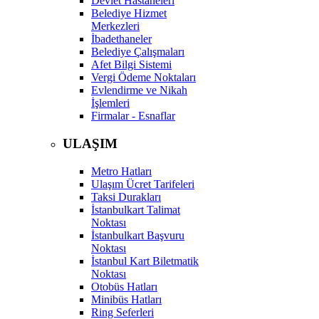
Devlet Hastaneleri
Belediye Hizmet
Merkezleri
İbadethaneler
Belediye Çalışmaları
Afet Bilgi Sistemi
Vergi Ödeme Noktaları
Evlendirme ve Nikah
İşlemleri
Firmalar - Esnaflar
ULAŞIM
Metro Hatları
Ulaşım Ücret Tarifeleri
Taksi Durakları
İstanbulkart Talimat
Noktası
İstanbulkart Başvuru
Noktası
İstanbul Kart Biletmatik
Noktası
Otobüs Hatları
Minibüs Hatları
Ring Seferleri