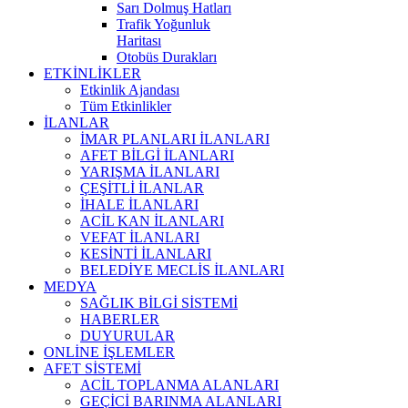
Sarı Dolmuş Hatları
Trafik Yoğunluk
Haritası
Otobüs Durakları
ETKİNLİKLER
Etkinlik Ajandası
Tüm Etkinlikler
İLANLAR
İMAR PLANLARI İLANLARI
AFET BİLGİ İLANLARI
YARIŞMA İLANLARI
ÇEŞİTLİ İLANLAR
İHALE İLANLARI
ACİL KAN İLANLARI
VEFAT İLANLARI
KESİNTİ İLANLARI
BELEDİYE MECLİS İLANLARI
MEDYA
SAĞLIK BİLGİ SİSTEMİ
HABERLER
DUYURULAR
ONLİNE İŞLEMLER
AFET SİSTEMİ
ACİL TOPLANMA ALANLARI
GEÇİCİ BARINMA ALANLARI