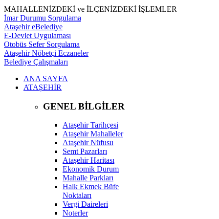
MAHALLENİZDEKİ ve İLÇENİZDEKİ İŞLEMLER
İmar Durumu Sorgulama
Ataşehir eBelediye
E-Devlet Uygulaması
Otobüs Sefer Sorgulama
Ataşehir Nöbetçi Eczaneler
Belediye Çalışmaları
ANA SAYFA
ATAŞEHİR
GENEL BİLGİLER
Ataşehir Tarihçesi
Ataşehir Mahalleler
Ataşehir Nüfusu
Semt Pazarları
Ataşehir Haritası
Ekonomik Durum
Mahalle Parkları
Halk Ekmek Büfe
Noktaları
Vergi Daireleri
Noterler