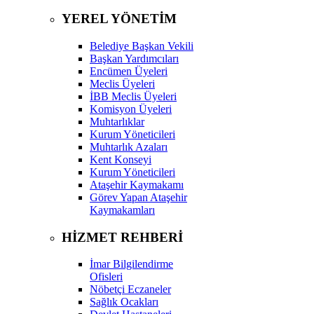
YEREL YÖNETİM
Belediye Başkan Vekili
Başkan Yardımcıları
Encümen Üyeleri
Meclis Üyeleri
İBB Meclis Üyeleri
Komisyon Üyeleri
Muhtarlıklar
Kurum Yöneticileri
Muhtarlık Azaları
Kent Konseyi
Kurum Yöneticileri
Ataşehir Kaymakamı
Görev Yapan Ataşehir
Kaymakamları
HİZMET REHBERİ
İmar Bilgilendirme
Ofisleri
Nöbetçi Eczaneler
Sağlık Ocakları