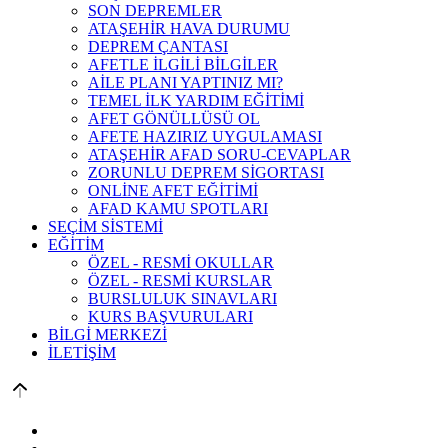
SON DEPREMLER
ATAŞEHİR HAVA DURUMU
DEPREM ÇANTASI
AFETLE İLGİLİ BİLGİLER
AİLE PLANI YAPTINIZ MI?
TEMEL İLK YARDIM EĞİTİMİ
AFET GÖNÜLLÜSÜ OL
AFETE HAZIRIZ UYGULAMASI
ATAŞEHİR AFAD SORU-CEVAPLAR
ZORUNLU DEPREM SİGORTASI
ONLİNE AFET EĞİTİMİ
AFAD KAMU SPOTLARI
SEÇİM SİSTEMİ
EĞİTİM
ÖZEL - RESMİ OKULLAR
ÖZEL - RESMİ KURSLAR
BURSLULUK SINAVLARI
KURS BAŞVURULARI
BİLGİ MERKEZİ
İLETİŞİM