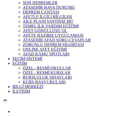
SON DEPREMLER
ATAŞEHİR HAVA DURUMU
DEPREM ÇANTASI
AFETLE İLGİLİ BİLGİLER
AİLE PLANI YAPTINIZ MI?
TEMEL İLK YARDIM EĞİTİMİ
AFET GÖNÜLLÜSÜ OL
AFETE HAZIRIZ UYGULAMASI
ATAŞEHİR AFAD SORU-CEVAPLAR
ZORUNLU DEPREM SİGORTASI
ONLİNE AFET EĞİTİMİ
AFAD KAMU SPOTLARI
SEÇİM SİSTEMİ
EĞİTİM
ÖZEL - RESMİ OKULLAR
ÖZEL - RESMİ KURSLAR
BURSLULUK SINAVLARI
KURS BAŞVURULARI
BİLGİ MERKEZİ
İLETİŞİM