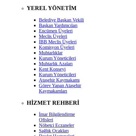
YEREL YÖNETİM
Belediye Başkan Vekili
Başkan Yardımcıları
Encümen Üyeleri
Meclis Üyeleri
İBB Meclis Üyeleri
Komisyon Üyeleri
Muhtarlıklar
Kurum Yöneticileri
Muhtarlık Azaları
Kent Konseyi
Kurum Yöneticileri
Ataşehir Kaymakamı
Görev Yapan Ataşehir
Kaymakamları
HİZMET REHBERİ
İmar Bilgilendirme
Ofisleri
Nöbetçi Eczaneler
Sağlık Ocakları