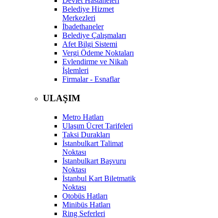
Devlet Hastaneleri
Belediye Hizmet
Merkezleri
İbadethaneler
Belediye Çalışmaları
Afet Bilgi Sistemi
Vergi Ödeme Noktaları
Evlendirme ve Nikah
İşlemleri
Firmalar - Esnaflar
ULAŞIM
Metro Hatları
Ulaşım Ücret Tarifeleri
Taksi Durakları
İstanbulkart Talimat
Noktası
İstanbulkart Başvuru
Noktası
İstanbul Kart Biletmatik
Noktası
Otobüs Hatları
Minibüs Hatları
Ring Seferleri