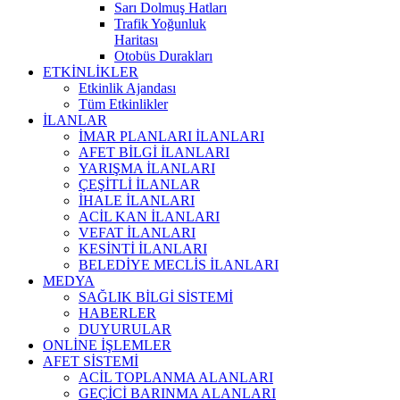
Sarı Dolmuş Hatları
Trafik Yoğunluk
Haritası
Otobüs Durakları
ETKİNLİKLER
Etkinlik Ajandası
Tüm Etkinlikler
İLANLAR
İMAR PLANLARI İLANLARI
AFET BİLGİ İLANLARI
YARIŞMA İLANLARI
ÇEŞİTLİ İLANLAR
İHALE İLANLARI
ACİL KAN İLANLARI
VEFAT İLANLARI
KESİNTİ İLANLARI
BELEDİYE MECLİS İLANLARI
MEDYA
SAĞLIK BİLGİ SİSTEMİ
HABERLER
DUYURULAR
ONLİNE İŞLEMLER
AFET SİSTEMİ
ACİL TOPLANMA ALANLARI
GEÇİCİ BARINMA ALANLARI