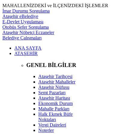
MAHALLENİZDEKİ ve İLÇENİZDEKİ İŞLEMLER
İmar Durumu Sorgulama
Ataşehir eBelediye
E-Devlet Uygulaması
Otobüs Sefer Sorgulama
Ataşehir Nöbetçi Eczaneler
Belediye Çalışmaları
ANA SAYFA
ATAŞEHİR
GENEL BİLGİLER
Ataşehir Tarihçesi
Ataşehir Mahalleler
Ataşehir Nüfusu
Semt Pazarları
Ataşehir Haritası
Ekonomik Durum
Mahalle Parkları
Halk Ekmek Büfe
Noktaları
Vergi Daireleri
Noterler