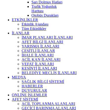
Sarı Dolmuş Hatları
Trafik Yoğunluk
Haritası
Otobüs Durakları
ETKİNLİKLER
Etkinlik Ajandası
Tüm Etkinlikler
İLANLAR
İMAR PLANLARI İLANLARI
AFET BİLGİ İLANLARI
YARIŞMA İLANLARI
ÇEŞİTLİ İLANLAR
İHALE İLANLARI
ACİL KAN İLANLARI
VEFAT İLANLARI
KESİNTİ İLANLARI
BELEDİYE MECLİS İLANLARI
MEDYA
SAĞLIK BİLGİ SİSTEMİ
HABERLER
DUYURULAR
ONLİNE İŞLEMLER
AFET SİSTEMİ
ACİL TOPLANMA ALANLARI
GEÇİCİ BARINMA ALANLARI