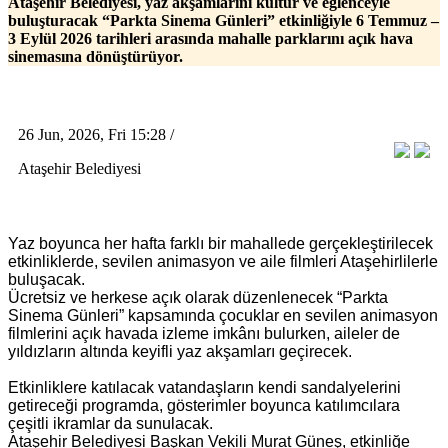
Ataşehir Belediyesi, yaz akşamlarını kültür ve eğlenceyle
buluşturacak “Parkta Sinema Günleri” etkinliğiyle 6 Temmuz –
3 Eylül 2026 tarihleri arasında mahalle parklarını açık hava
sinemasına dönüştürüyor.
26 Jun, 2026, Fri 15:28 /
Ataşehir Belediyesi
Yaz boyunca her hafta farklı bir mahallede gerçekleştirilecek
etkinliklerde, sevilen animasyon ve aile filmleri Ataşehirlilerle
buluşacak.
Ücretsiz ve herkese açık olarak düzenlenecek “Parkta
Sinema Günleri” kapsamında çocuklar en sevilen animasyon
filmlerini açık havada izleme imkânı bulurken, aileler de
yıldızların altında keyifli yaz akşamları geçirecek.
Etkinliklere katılacak vatandaşların kendi sandalyelerini
getireceği programda, gösterimler boyunca katılımcılara
çeşitli ikramlar da sunulacak.
Ataşehir Belediyesi Başkan Vekili Murat Güneş, etkinliğe