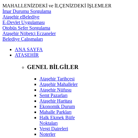
MAHALLENİZDEKİ ve İLÇENİZDEKİ İŞLEMLER
İmar Durumu Sorgulama
Ataşehir eBelediye
E-Devlet Uygulaması
Otobüs Sefer Sorgulama
Ataşehir Nöbetçi Eczaneler
Belediye Çalışmaları
ANA SAYFA
ATAŞEHİR
GENEL BİLGİLER
Ataşehir Tarihçesi
Ataşehir Mahalleler
Ataşehir Nüfusu
Semt Pazarları
Ataşehir Haritası
Ekonomik Durum
Mahalle Parkları
Halk Ekmek Büfe
Noktaları
Vergi Daireleri
Noterler