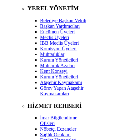
YEREL YÖNETİM
Belediye Başkan Vekili
Başkan Yardımcıları
Encümen Üyeleri
Meclis Üyeleri
İBB Meclis Üyeleri
Komisyon Üyeleri
Muhtarlıklar
Kurum Yöneticileri
Muhtarlık Azaları
Kent Konseyi
Kurum Yöneticileri
Ataşehir Kaymakamı
Görev Yapan Ataşehir
Kaymakamları
HİZMET REHBERİ
İmar Bilgilendirme
Ofisleri
Nöbetçi Eczaneler
Sağlık Ocakları