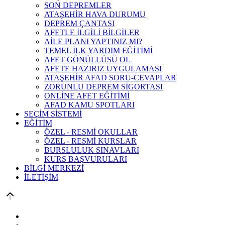
SON DEPREMLER
ATAŞEHİR HAVA DURUMU
DEPREM ÇANTASI
AFETLE İLGİLİ BİLGİLER
AİLE PLANI YAPTINIZ MI?
TEMEL İLK YARDIM EĞİTİMİ
AFET GÖNÜLLÜSÜ OL
AFETE HAZIRIZ UYGULAMASI
ATAŞEHİR AFAD SORU-CEVAPLAR
ZORUNLU DEPREM SİGORTASI
ONLİNE AFET EĞİTİMİ
AFAD KAMU SPOTLARI
SEÇİM SİSTEMİ
EĞİTİM
ÖZEL - RESMİ OKULLAR
ÖZEL - RESMİ KURSLAR
BURSLULUK SINAVLARI
KURS BAŞVURULARI
BİLGİ MERKEZİ
İLETİŞİM