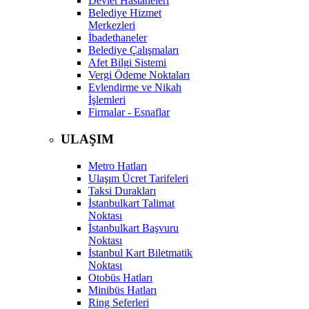
Devlet Hastaneleri
Belediye Hizmet
Merkezleri
İbadethaneler
Belediye Çalışmaları
Afet Bilgi Sistemi
Vergi Ödeme Noktaları
Evlendirme ve Nikah
İşlemleri
Firmalar - Esnaflar
ULAŞIM
Metro Hatları
Ulaşım Ücret Tarifeleri
Taksi Durakları
İstanbulkart Talimat
Noktası
İstanbulkart Başvuru
Noktası
İstanbul Kart Biletmatik
Noktası
Otobüs Hatları
Minibüs Hatları
Ring Seferleri