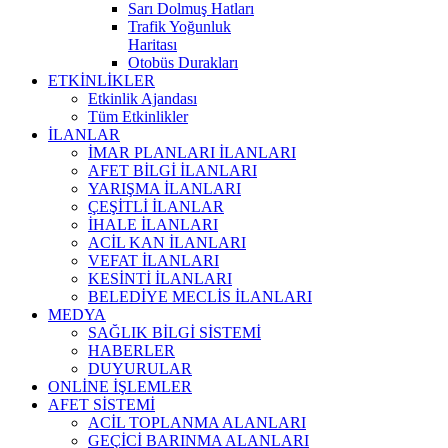
Sarı Dolmuş Hatları
Trafik Yoğunluk
Haritası
Otobüs Durakları
ETKİNLİKLER
Etkinlik Ajandası
Tüm Etkinlikler
İLANLAR
İMAR PLANLARI İLANLARI
AFET BİLGİ İLANLARI
YARIŞMA İLANLARI
ÇEŞİTLİ İLANLAR
İHALE İLANLARI
ACİL KAN İLANLARI
VEFAT İLANLARI
KESİNTİ İLANLARI
BELEDİYE MECLİS İLANLARI
MEDYA
SAĞLIK BİLGİ SİSTEMİ
HABERLER
DUYURULAR
ONLİNE İŞLEMLER
AFET SİSTEMİ
ACİL TOPLANMA ALANLARI
GEÇİCİ BARINMA ALANLARI