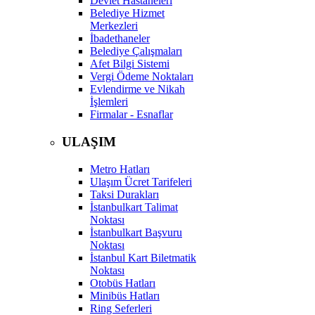
Devlet Hastaneleri
Belediye Hizmet
Merkezleri
İbadethaneler
Belediye Çalışmaları
Afet Bilgi Sistemi
Vergi Ödeme Noktaları
Evlendirme ve Nikah
İşlemleri
Firmalar - Esnaflar
ULAŞIM
Metro Hatları
Ulaşım Ücret Tarifeleri
Taksi Durakları
İstanbulkart Talimat
Noktası
İstanbulkart Başvuru
Noktası
İstanbul Kart Biletmatik
Noktası
Otobüs Hatları
Minibüs Hatları
Ring Seferleri