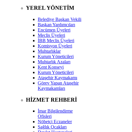
YEREL YÖNETİM
Belediye Başkan Vekili
Başkan Yardımcıları
Encümen Üyeleri
Meclis Üyeleri
İBB Meclis Üyeleri
Komisyon Üyeleri
Muhtarlıklar
Kurum Yöneticileri
Muhtarlık Azaları
Kent Konseyi
Kurum Yöneticileri
Ataşehir Kaymakamı
Görev Yapan Ataşehir
Kaymakamları
HİZMET REHBERİ
İmar Bilgilendirme
Ofisleri
Nöbetçi Eczaneler
Sağlık Ocakları