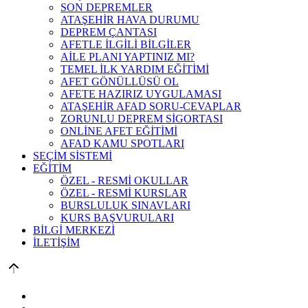
SON DEPREMLER
ATAŞEHİR HAVA DURUMU
DEPREM ÇANTASI
AFETLE İLGİLİ BİLGİLER
AİLE PLANI YAPTINIZ MI?
TEMEL İLK YARDIM EĞİTİMİ
AFET GÖNÜLLÜSÜ OL
AFETE HAZIRIZ UYGULAMASI
ATAŞEHİR AFAD SORU-CEVAPLAR
ZORUNLU DEPREM SİGORTASI
ONLİNE AFET EĞİTİMİ
AFAD KAMU SPOTLARI
SEÇİM SİSTEMİ
EĞİTİM
ÖZEL - RESMİ OKULLAR
ÖZEL - RESMİ KURSLAR
BURSLULUK SINAVLARI
KURS BAŞVURULARI
BİLGİ MERKEZİ
İLETİŞİM