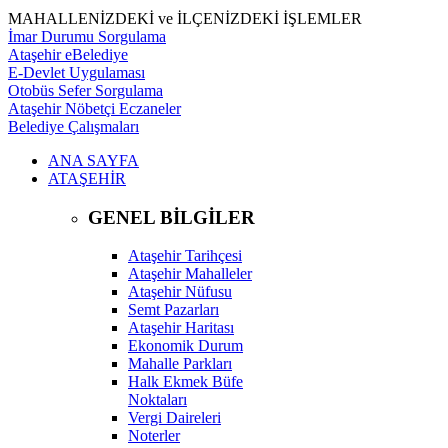
MAHALLENİZDEKİ ve İLÇENİZDEKİ İŞLEMLER
İmar Durumu Sorgulama
Ataşehir eBelediye
E-Devlet Uygulaması
Otobüs Sefer Sorgulama
Ataşehir Nöbetçi Eczaneler
Belediye Çalışmaları
ANA SAYFA
ATAŞEHİR
GENEL BİLGİLER
Ataşehir Tarihçesi
Ataşehir Mahalleler
Ataşehir Nüfusu
Semt Pazarları
Ataşehir Haritası
Ekonomik Durum
Mahalle Parkları
Halk Ekmek Büfe
Noktaları
Vergi Daireleri
Noterler