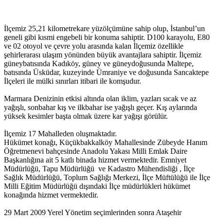
İlçemiz 25,21 kilometrekare yüzölçümüne sahip olup, İstanbul’un
geneli gibi kısmi engebeli bir konuma sahiptir. D100 karayolu, E80
ve 02 otoyol ve çevre yolu arasında kalan İlçemiz özellikle
şehirlerarası ulaşım yönünden büyük avantajlara sahiptir. İlçemiz
güneybatısında Kadıköy, güney ve güneydoğusunda Maltepe,
batısında Üsküdar, kuzeyinde Ümraniye ve doğusunda Sancaktepe
İlçeleri ile mülki sınırları itibari ile komşudur.
Marmara Denizinin etkisi altında olan iklim, yazları sıcak ve az
yağışlı, sonbahar kış ve ilkbahar ise yağışlı geçer. Kış aylarında
yüksek kesimler başta olmak üzere kar yağışı görülür.
İlçemiz 17 Mahalleden oluşmaktadır.
Hükümet konağı, Küçükbakkalköy Mahallesinde Zübeyde Hanım
Öğretmenevi bahçesinde Anadolu Yakası Milli Emlak Daire
Başkanlığına ait 5 katlı binada hizmet vermektedir. Emniyet
Müdürlüğü, Tapu Müdürlüğü ve Kadastro Mühendisliği , İlçe
Sağlık Müdürlüğü, Toplum Sağlığı Merkezi, İlçe Müftülüğü ile İlçe
Milli Eğitim Müdürlüğü dışındaki İlçe müdürlükleri hükümet
konağında hizmet vermektedir.
29 Mart 2009 Yerel Yönetim seçimlerinden sonra Ataşehir