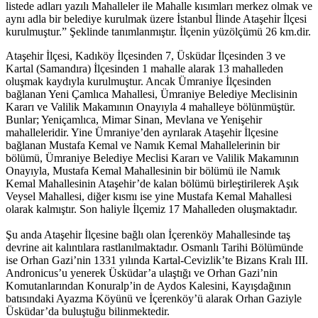
temasıyla
listede adları yazılı Mahalleler ile Mahalle kısımları merkez olmak ve
gerçekleştirilecek
aynı adla bir belediye kurulmak üzere İstanbul İlinde Ataşehir İlçesi
etkinlikler, 15-
kurulmuştur.” Şeklinde tanımlanmıştır. İlçenin yüzölçümü 26 km.dir.
17 Temmuz
tarihleri
Ataşehir İlçesi, Kadıköy İlçesinden 7, Üsküdar İlçesinden 3 ve
arasında çeşitli
Kartal (Samandıra) İlçesinden 1 mahalle alarak 13 mahalleden
noktalarda
oluşmak kaydıyla kurulmuştur. Ancak Ümraniye İlçesinden
düzenlenecek.
bağlanan Yeni Çamlıca Mahallesi, Ümraniye Belediye Meclisinin
Kararı ve Valilik Makamının Onayıyla 4 mahalleye bölünmüştür.
Bunlar; Yeniçamlıca, Mimar Sinan, Mevlana ve Yenişehir
mahalleleridir. Yine Ümraniye’den ayrılarak Ataşehir İlçesine
bağlanan Mustafa Kemal ve Namık Kemal Mahallelerinin bir
bölümü, Ümraniye Belediye Meclisi Kararı ve Valilik Makamının
Onayıyla, Mustafa Kemal Mahallesinin bir bölümü ile Namık
Kemal Mahallesinin Ataşehir’de kalan bölümü birleştirilerek Aşık
Veysel Mahallesi, diğer kısmı ise yine Mustafa Kemal Mahallesi
olarak kalmıştır. Son haliyle İlçemiz 17 Mahalleden oluşmaktadır.
Şu anda Ataşehir İlçesine bağlı olan İçerenköy Mahallesinde taş
devrine ait kalıntılara rastlanılmaktadır. Osmanlı Tarihi Bölümünde
ise Orhan Gazi’nin 1331 yılında Kartal-Cevizlik’te Bizans Kralı III.
Andronicus’u yenerek Üsküdar’a ulaştığı ve Orhan Gazi’nin
Komutanlarından Konuralp’in de Aydos Kalesini, Kayışdağının
batısındaki Ayazma Köyünü ve İçerenköy’ü alarak Orhan Gaziyle
Üsküdar’da buluştuğu bilinmektedir.