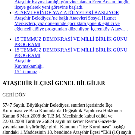
Ataşehir Kaymakamlığı görevine atanan Eren Arslan, bugün
ilçeye gelerek yeni görevine başladı.
ATAEVLERİNDE YAZ ATÖLYELERİ BAŞLIYOR
Ataşehir Belediyesi’ne bağlı Ataevleri Sosyal Hizmet
Merkezleri, yaz döneminde çocuklara yönelik eğitici ve
eğlenceli atölye programları düzenliyor. İçerenköy Ataevi
Sosyal Hizmet Merkezi’nde gerçekleştirilecek yaz atölyeleri
15 TEMMUZ DEMOKRASİ VE MİLLİ BİRLİK GÜNÜ
kapsamında çocuklar hem yeni beceriler kazanacak hem de
PROGRAMI
keyifli bir yaz dönemi geçirecek.
15 TEMMUZ DEMOKRASİ VE MİLLİ BİRLİK GÜNÜ
PROGRAMI
Ataşehir
Kaymakamlığı,
15 Temmuz
Demokrasi ve
Millî Birlik
ATAŞEHİR İLÇESİ GENEL BİLGİLER
Günü
kapsamında
GERİ DÖN
düzenlenecek
anma
5747 Sayılı, Büyükşehir Belediyesi sınırları içerisinde İlçe
programının
Kurulması ve Bazı Kanunlarda Değişiklik Yapılması Hakkında
takvimini
Kanun 6 Mart 2008’de T.B.M. Meclisinde kabul edildi ve
açıkladı. "İrade
22.03.2008 Tarih ve 26824 sayılı mükerrer Resmi Gazetede
Bizim, Vatan
yayımlanarak yürürlüğe girdi. Kanunun “İlçe Kurulması” başlığı
Bizim"
altındaki 1.Maddesinin 18. bendinde Ataşehir İlçesi “Ekli (16) sayılı