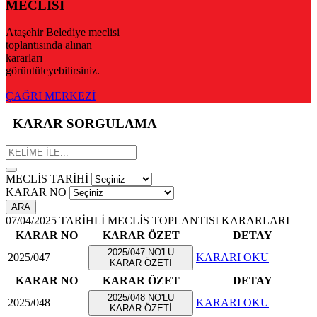
MECLİSİ
Ataşehir Belediye meclisi
toplantısında alınan
kararları
görüntüleyebilirsiniz.
ÇAĞRI MERKEZİ
KARAR SORGULAMA
MECLİS TARİHİ
KARAR NO
ARA
07/04/2025 TARİHLİ MECLİS TOPLANTISI KARARLARI
KARAR NO
KARAR ÖZET
DETAY
2025/047 NO'LU
2025/047
KARARI OKU
KARAR ÖZETİ
KARAR NO
KARAR ÖZET
DETAY
2025/048 NO'LU
2025/048
KARARI OKU
KARAR ÖZETİ