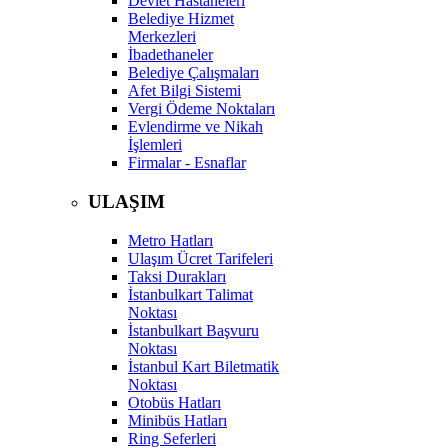
Devlet Hastaneleri
Belediye Hizmet
Merkezleri
İbadethaneler
Belediye Çalışmaları
Afet Bilgi Sistemi
Vergi Ödeme Noktaları
Evlendirme ve Nikah
İşlemleri
Firmalar - Esnaflar
ULAŞIM
Metro Hatları
Ulaşım Ücret Tarifeleri
Taksi Durakları
İstanbulkart Talimat
Noktası
İstanbulkart Başvuru
Noktası
İstanbul Kart Biletmatik
Noktası
Otobüs Hatları
Minibüs Hatları
Ring Seferleri