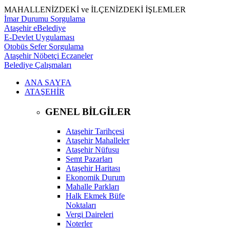
MAHALLENİZDEKİ ve İLÇENİZDEKİ İŞLEMLER
İmar Durumu Sorgulama
Ataşehir eBelediye
E-Devlet Uygulaması
Otobüs Sefer Sorgulama
Ataşehir Nöbetçi Eczaneler
Belediye Çalışmaları
ANA SAYFA
ATAŞEHİR
GENEL BİLGİLER
Ataşehir Tarihçesi
Ataşehir Mahalleler
Ataşehir Nüfusu
Semt Pazarları
Ataşehir Haritası
Ekonomik Durum
Mahalle Parkları
Halk Ekmek Büfe
Noktaları
Vergi Daireleri
Noterler