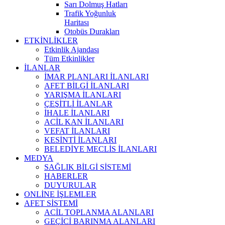
Sarı Dolmuş Hatları
Trafik Yoğunluk
Haritası
Otobüs Durakları
ETKİNLİKLER
Etkinlik Ajandası
Tüm Etkinlikler
İLANLAR
İMAR PLANLARI İLANLARI
AFET BİLGİ İLANLARI
YARIŞMA İLANLARI
ÇEŞİTLİ İLANLAR
İHALE İLANLARI
ACİL KAN İLANLARI
VEFAT İLANLARI
KESİNTİ İLANLARI
BELEDİYE MECLİS İLANLARI
MEDYA
SAĞLIK BİLGİ SİSTEMİ
HABERLER
DUYURULAR
ONLİNE İŞLEMLER
AFET SİSTEMİ
ACİL TOPLANMA ALANLARI
GEÇİCİ BARINMA ALANLARI