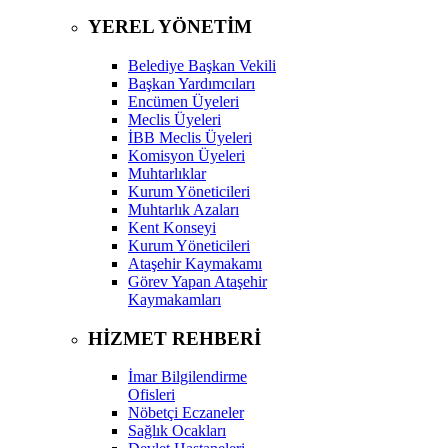
YEREL YÖNETİM
Belediye Başkan Vekili
Başkan Yardımcıları
Encümen Üyeleri
Meclis Üyeleri
İBB Meclis Üyeleri
Komisyon Üyeleri
Muhtarlıklar
Kurum Yöneticileri
Muhtarlık Azaları
Kent Konseyi
Kurum Yöneticileri
Ataşehir Kaymakamı
Görev Yapan Ataşehir
Kaymakamları
HİZMET REHBERİ
İmar Bilgilendirme
Ofisleri
Nöbetçi Eczaneler
Sağlık Ocakları