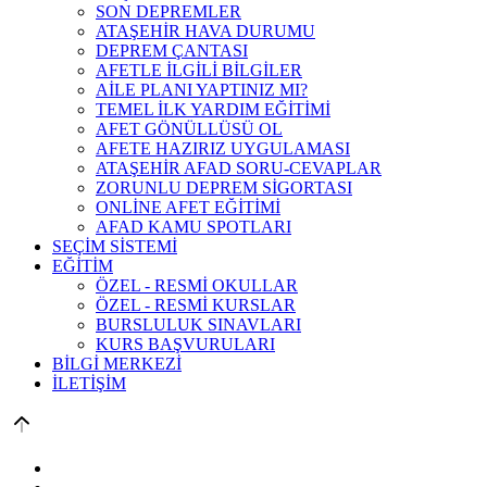
SON DEPREMLER
ATAŞEHİR HAVA DURUMU
DEPREM ÇANTASI
AFETLE İLGİLİ BİLGİLER
AİLE PLANI YAPTINIZ MI?
TEMEL İLK YARDIM EĞİTİMİ
AFET GÖNÜLLÜSÜ OL
AFETE HAZIRIZ UYGULAMASI
ATAŞEHİR AFAD SORU-CEVAPLAR
ZORUNLU DEPREM SİGORTASI
ONLİNE AFET EĞİTİMİ
AFAD KAMU SPOTLARI
SEÇİM SİSTEMİ
EĞİTİM
ÖZEL - RESMİ OKULLAR
ÖZEL - RESMİ KURSLAR
BURSLULUK SINAVLARI
KURS BAŞVURULARI
BİLGİ MERKEZİ
İLETİŞİM