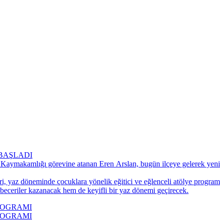
BAŞLADI
 Kaymakamlığı görevine atanan Eren Arslan, bugün ilçeye gelerek yeni 
ri, yaz döneminde çocuklara yönelik eğitici ve eğlenceli atölye progra
 beceriler kazanacak hem de keyifli bir yaz dönemi geçirecek.
ROGRAMI
ROGRAMI