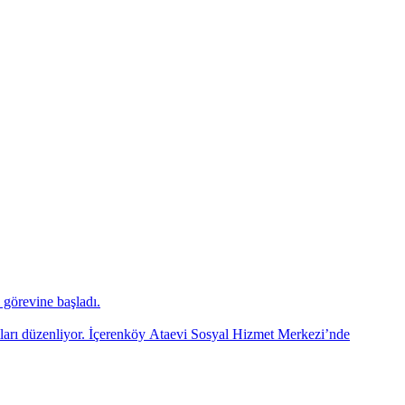
görevine başladı.
mları düzenliyor. İçerenköy Ataevi Sosyal Hizmet Merkezi’nde