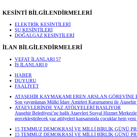
KESİNTİ BİLGİLENDİRMELERİ
ELEKTRİK KESİNTİLERİ
SU KESİNTİLERİ
DOĞALGAZ KESİNTİLERİ
İLAN BİLGİLENDİRMELERİ
VEFAT İLANLARI
57
İŞ İLANLARI
0
HABER
DUYURU
FAALİYET
ATAŞEHİR KAYMAKAMI EREN ARSLAN GÖREVİNE 
Son yayımlanan Mülki İdare Amirleri Kararnamesi ile Ataşehir
ATAEVLERİNDE YAZ ATÖLYELERİ BAŞLIYOR
Ataşehir Belediyesi’ne bağlı Ataevleri Sosyal Hizmet Merkezle
gerçekleştirilecek yaz atölyeleri kapsamında çocuklar hem yeni
15 TEMMUZ DEMOKRASİ VE MİLLİ BİRLİK GÜNÜ P
15 TEMMUZ DEMOKRASİ VE MİLLİ BİRLİK GÜNÜ P