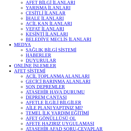
AFET BİLGİ İLANLARI
YARIŞMA İLANLARI
ÇEŞİTLİ İLANLAR
İHALE İLANLARI
ACİL KAN İLANLARI
VEFAT İLANLARI
KESİNTİ İLANLARI
BELEDİYE MECLİS İLANLARI
MEDYA
SAĞLIK BİLGİ SİSTEMİ
HABERLER
DUYURULAR
ONLİNE İŞLEMLER
AFET SİSTEMİ
ACİL TOPLANMA ALANLARI
GEÇİCİ BARINMA ALANLARI
SON DEPREMLER
ATAŞEHİR HAVA DURUMU
DEPREM ÇANTASI
AFETLE İLGİLİ BİLGİLER
AİLE PLANI YAPTINIZ MI?
TEMEL İLK YARDIM EĞİTİMİ
AFET GÖNÜLLÜSÜ OL
AFETE HAZIRIZ UYGULAMASI
ATAŞEHİR AFAD SORU-CEVAPLAR