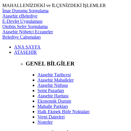
MAHALLENİZDEKİ ve İLÇENİZDEKİ İŞLEMLER
İmar Durumu Sorgulama
Ataşehir eBelediye
E-Devlet Uygulaması
Otobüs Sefer Sorgulama
Ataşehir Nöbetçi Eczaneler
Belediye Çalışmaları
ANA SAYFA
ATAŞEHİR
GENEL BİLGİLER
Ataşehir Tarihçesi
Ataşehir Mahalleler
Ataşehir Nüfusu
Semt Pazarları
Ataşehir Haritası
Ekonomik Durum
Mahalle Parkları
Halk Ekmek Büfe Noktaları
Vergi Daireleri
Noterler