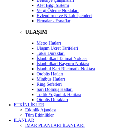
Belediye Çalışmaları
Afet Bilgi Sistemi
Vergi Ödeme Noktaları
Evlendirme ve Nikah İşlemleri
Firmalar - Esnaflar
ULAŞIM
Metro Hatları
Ulaşım Ücret Tarifeleri
Taksi Durakları
İstanbulkart Talimat Noktası
İstanbulkart Başvuru Noktası
İstanbul Kart Biletmatik Noktası
Otobüs Hatları
Minibüs Hatları
Ring Seferleri
Sarı Dolmuş Hatları
Trafik Yoğunluk Haritası
Otobüs Durakları
ETKİNLİKLER
Etkinlik Ajandası
Tüm Etkinlikler
İLANLAR
İMAR PLANLARI İLANLARI