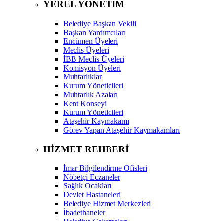
YEREL YÖNETİM
Belediye Başkan Vekili
Başkan Yardımcıları
Encümen Üyeleri
Meclis Üyeleri
İBB Meclis Üyeleri
Komisyon Üyeleri
Muhtarlıklar
Kurum Yöneticileri
Muhtarlık Azaları
Kent Konseyi
Kurum Yöneticileri
Ataşehir Kaymakamı
Görev Yapan Ataşehir Kaymakamları
HİZMET REHBERİ
İmar Bilgilendirme Ofisleri
Nöbetçi Eczaneler
Sağlık Ocakları
Devlet Hastaneleri
Belediye Hizmet Merkezleri
İbadethaneler