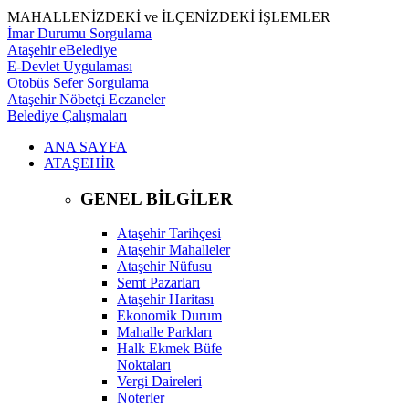
MAHALLENİZDEKİ ve İLÇENİZDEKİ İŞLEMLER
İmar Durumu Sorgulama
Ataşehir eBelediye
E-Devlet Uygulaması
Otobüs Sefer Sorgulama
Ataşehir Nöbetçi Eczaneler
Belediye Çalışmaları
ANA SAYFA
ATAŞEHİR
GENEL BİLGİLER
Ataşehir Tarihçesi
Ataşehir Mahalleler
Ataşehir Nüfusu
Semt Pazarları
Ataşehir Haritası
Ekonomik Durum
Mahalle Parkları
Halk Ekmek Büfe
Noktaları
Vergi Daireleri
Noterler