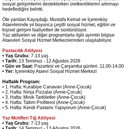
sosyal gelişimlerini desteklerken üretkenliklerini artırmayı
hedeflediğini belirtti.
Öte yandan Kayışdağı, Mustafa Kemal ve İçerenköy
Ataevlerinde yıl boyunca çeşitli sosyal hizmet, eğitim ve
kişisel gelişim faaliyetleri de sürdürülüyor.
Yaz atölyeleri ve diğer programlarla ilgili ayrıntılı bilgiye
Ataevleri Sosyal Hizmet Merkezlerinden ulaşılabiliyor.
Pastacılık Atölyesi
• Yaş Grubu:
7-13 yaş
• Tarih:
13 Temmuz - 12 Ağustos 2026
• Gün ve Saat:
Pazartesi ve Çarşamba günleri, 11.00-14.00
• Yer:
İçerenköy Ataevi Sosyal Hizmet Merkezi
Haftalık Program:
• 1. Hafta: Kurabiye Canavarı (Anne-Çocuk)
• 2. Hafta: Ninja Pizzalar (Anne-Çocuk)
• 3. Hafta: Minik Tartöletler (Anne-Çocuk)
• 4. Hafta: Tatlım Profiterol (Anne-Çocuk)
• 5. Hafta: Kendi Pastamı Yapıyorum (Anne-Çocuk)
Yaz Motifleri Tığ Atölyesi
• Yaş Grubu:
7-13 yaş
• Tarih:
14 Temmuz - 13 Ağustos 2026