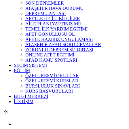
SON DEPREMLER
ATAŞEHİR HAVA DURUMU
DEPREM ÇANTASI
AFETLE İLGİLİ BİLGİLER
AİLE PLANI YAPTINIZ MI?
TEMEL İLK YARDIM EĞİTİMİ
AFET GÖNÜLLÜSÜ OL
AFETE HAZIRIZ UYGULAMASI
ATAŞEHİR AFAD SORU-CEVAPLAR
ZORUNLU DEPREM SİGORTASI
ONLİNE AFET EĞİTİMİ
AFAD KAMU SPOTLARI
SEÇİM SİSTEMİ
EĞİTİM
ÖZEL - RESMİ OKULLAR
ÖZEL - RESMİ KURSLAR
BURSLULUK SINAVLARI
KURS BAŞVURULARI
BİLGİ MERKEZİ
İLETİŞİM