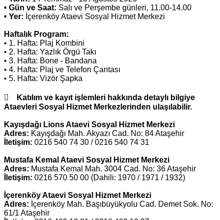
• Gün ve Saat:
Salı ve Perşembe günleri, 11.00-14.00
• Yer:
İçerenköy Ataevi Sosyal Hizmet Merkezi
Haftalık Program:
• 1. Hafta: Plaj Kombini
• 2. Hafta: Yazlık Örgü Takı
• 3. Hafta: Bone - Bandana
• 4. Hafta: Plaj ve Telefon Çantası
• 5. Hafta: Vizör Şapka
 Katılım ve kayıt işlemleri hakkında detaylı bilgiye
Ataevleri Sosyal Hizmet Merkezlerinden ulaşılabilir.
Kayışdağı Lions Ataevi Sosyal Hizmet Merkezi
Adres:
Kayışdağı Mah. Akyazı Cad. No: 84 Ataşehir
İletişim:
0216 540 74 30 / 0216 540 74 31
Mustafa Kemal Ataevi Sosyal Hizmet Merkezi
Adres:
Mustafa Kemal Mah. 3004 Cad. No: 36 Ataşehir
İletişim:
0216 570 50 00 (Dahili: 1970 / 1971 / 1932)
İçerenköy Ataevi Sosyal Hizmet Merkezi
Adres:
İçerenköy Mah. Başıbüyükyolu Cad. Demet Sok. No:
61/1 Ataşehir