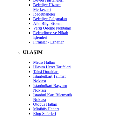
Devlet Hastaneleri
Belediye Hizmet
Merkezleri
İbadethaneler
Belediye Çalışmaları
Afet Bilgi Sistemi
Vergi Ödeme Noktaları
Evlendirme ve Nikah
İşlemleri
Firmalar - Esnaflar
ULAŞIM
Metro Hatları
Ulaşım Ücret Tarifeleri
Taksi Durakları
İstanbulkart Talimat
Noktası
İstanbulkart Başvuru
Noktası
İstanbul Kart Biletmatik
Noktası
Otobüs Hatları
Minibüs Hatları
Ring Seferleri