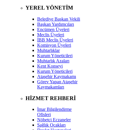
YEREL YÖNETİM
Belediye Başkan Vekili
Başkan Yardımcıları
Encümen Üyeleri
Meclis Üyeleri
İBB Meclis Üyeleri
Komisyon Üyeleri
Muhtarlıklar
Kurum Yöneticileri
Muhtarlık Azaları
Kent Konseyi
Kurum Yöneticileri
Ataşehir Kaymakamı
Görev Yapan Ataşehir
Kaymakamları
HİZMET REHBERİ
İmar Bilgilendirme
Ofisleri
Nöbetçi Eczaneler
Sağlık Ocakları