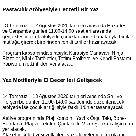
Pastacılık Atölyesiyle Lezzetli Bir Yaz
13 Temmuz – 12 Ağustos 2026 tarihleri arasında Pazartesi
ve Çarşamba günleri 11.00-14.00 saatleri arasında
gerçekleştirilecek atölyede çocuklar, anne-babalarıyla birlikte
mutfağa girerek birbirinden renkli tarifler hazırlayacak.
Program kapsamında sırasıyla Kurabiye Canavarı, Ninja
Pizzalar, Minik Tartöletler, Tatlım Profiterol ve Kendi Pastamı
Yapıyorum etkinlikleri yer alacak.
Yaz Motifleriyle El Becerileri Gelişecek
14 Temmuz – 13 Ağustos 2026 tarihleri arasında Salı ve
Perşembe günleri 11.00-14.00 saatlerinde düzenlenecek
atölyede ise çocuklar tığ işiyle farklı ürünler tasarlayacak.
Atölye programında Plaj Kombini, Yazlık Örgü Takı, Bone-
Bandana, Plaj ve Telefon Çantası ile Vizör Şapka çalışmaları
yer alacak.
Ataşehir Belediyesi yetkilileri, yaz atölyelerinin çocukların