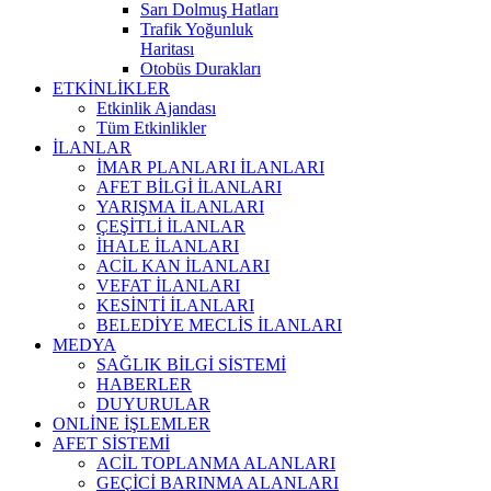
Sarı Dolmuş Hatları
Trafik Yoğunluk
Haritası
Otobüs Durakları
ETKİNLİKLER
Etkinlik Ajandası
Tüm Etkinlikler
İLANLAR
İMAR PLANLARI İLANLARI
AFET BİLGİ İLANLARI
YARIŞMA İLANLARI
ÇEŞİTLİ İLANLAR
İHALE İLANLARI
ACİL KAN İLANLARI
VEFAT İLANLARI
KESİNTİ İLANLARI
BELEDİYE MECLİS İLANLARI
MEDYA
SAĞLIK BİLGİ SİSTEMİ
HABERLER
DUYURULAR
ONLİNE İŞLEMLER
AFET SİSTEMİ
ACİL TOPLANMA ALANLARI
GEÇİCİ BARINMA ALANLARI