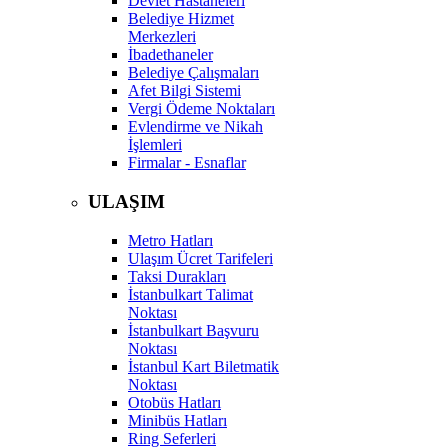
Devlet Hastaneleri
Belediye Hizmet
Merkezleri
İbadethaneler
Belediye Çalışmaları
Afet Bilgi Sistemi
Vergi Ödeme Noktaları
Evlendirme ve Nikah
İşlemleri
Firmalar - Esnaflar
ULAŞIM
Metro Hatları
Ulaşım Ücret Tarifeleri
Taksi Durakları
İstanbulkart Talimat
Noktası
İstanbulkart Başvuru
Noktası
İstanbul Kart Biletmatik
Noktası
Otobüs Hatları
Minibüs Hatları
Ring Seferleri