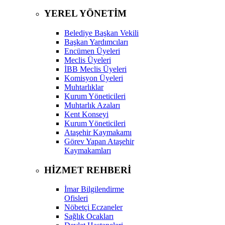
YEREL YÖNETİM
Belediye Başkan Vekili
Başkan Yardımcıları
Encümen Üyeleri
Meclis Üyeleri
İBB Meclis Üyeleri
Komisyon Üyeleri
Muhtarlıklar
Kurum Yöneticileri
Muhtarlık Azaları
Kent Konseyi
Kurum Yöneticileri
Ataşehir Kaymakamı
Görev Yapan Ataşehir
Kaymakamları
HİZMET REHBERİ
İmar Bilgilendirme
Ofisleri
Nöbetçi Eczaneler
Sağlık Ocakları