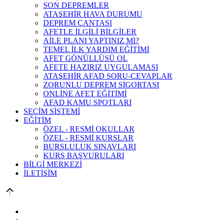
SON DEPREMLER
ATAŞEHİR HAVA DURUMU
DEPREM ÇANTASI
AFETLE İLGİLİ BİLGİLER
AİLE PLANI YAPTINIZ MI?
TEMEL İLK YARDIM EĞİTİMİ
AFET GÖNÜLLÜSÜ OL
AFETE HAZIRIZ UYGULAMASI
ATAŞEHİR AFAD SORU-CEVAPLAR
ZORUNLU DEPREM SİGORTASI
ONLİNE AFET EĞİTİMİ
AFAD KAMU SPOTLARI
SEÇİM SİSTEMİ
EĞİTİM
ÖZEL - RESMİ OKULLAR
ÖZEL - RESMİ KURSLAR
BURSLULUK SINAVLARI
KURS BAŞVURULARI
BİLGİ MERKEZİ
İLETİŞİM