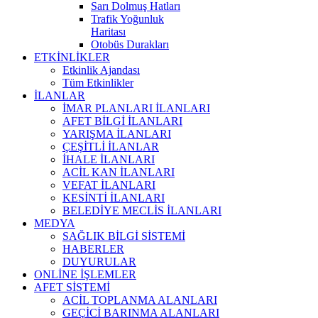
Sarı Dolmuş Hatları
Trafik Yoğunluk
Haritası
Otobüs Durakları
ETKİNLİKLER
Etkinlik Ajandası
Tüm Etkinlikler
İLANLAR
İMAR PLANLARI İLANLARI
AFET BİLGİ İLANLARI
YARIŞMA İLANLARI
ÇEŞİTLİ İLANLAR
İHALE İLANLARI
ACİL KAN İLANLARI
VEFAT İLANLARI
KESİNTİ İLANLARI
BELEDİYE MECLİS İLANLARI
MEDYA
SAĞLIK BİLGİ SİSTEMİ
HABERLER
DUYURULAR
ONLİNE İŞLEMLER
AFET SİSTEMİ
ACİL TOPLANMA ALANLARI
GEÇİCİ BARINMA ALANLARI