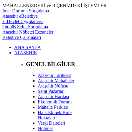
MAHALLENİZDEKİ ve İLÇENİZDEKİ İŞLEMLER
İmar Durumu Sorgulama
Ataşehir eBelediye
E-Devlet Uygulaması
Otobüs Sefer Sorgulama
Ataşehir Nöbetçi Eczaneler
Belediye Çalışmaları
ANA SAYFA
ATAŞEHİR
GENEL BİLGİLER
Ataşehir Tarihçesi
Ataşehir Mahalleler
Ataşehir Nüfusu
Semt Pazarları
Ataşehir Haritası
Ekonomik Durum
Mahalle Parkları
Halk Ekmek Büfe
Noktaları
Vergi Daireleri
Noterler