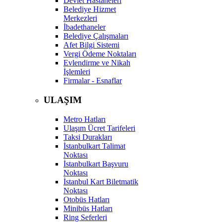
Devlet Hastaneleri
Belediye Hizmet
Merkezleri
İbadethaneler
Belediye Çalışmaları
Afet Bilgi Sistemi
Vergi Ödeme Noktaları
Evlendirme ve Nikah
İşlemleri
Firmalar - Esnaflar
ULAŞIM
Metro Hatları
Ulaşım Ücret Tarifeleri
Taksi Durakları
İstanbulkart Talimat
Noktası
İstanbulkart Başvuru
Noktası
İstanbul Kart Biletmatik
Noktası
Otobüs Hatları
Minibüs Hatları
Ring Seferleri