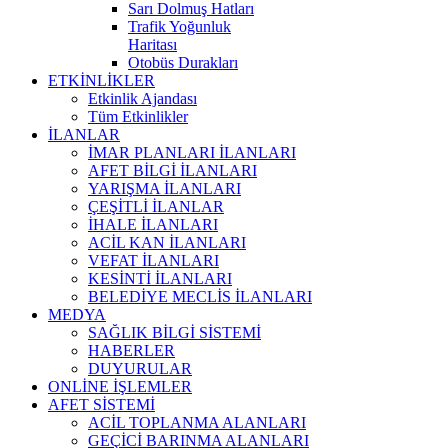
Sarı Dolmuş Hatları
Trafik Yoğunluk
Haritası
Otobüs Durakları
ETKİNLİKLER
Etkinlik Ajandası
Tüm Etkinlikler
İLANLAR
İMAR PLANLARI İLANLARI
AFET BİLGİ İLANLARI
YARIŞMA İLANLARI
ÇEŞİTLİ İLANLAR
İHALE İLANLARI
ACİL KAN İLANLARI
VEFAT İLANLARI
KESİNTİ İLANLARI
BELEDİYE MECLİS İLANLARI
MEDYA
SAĞLIK BİLGİ SİSTEMİ
HABERLER
DUYURULAR
ONLİNE İŞLEMLER
AFET SİSTEMİ
ACİL TOPLANMA ALANLARI
GEÇİCİ BARINMA ALANLARI