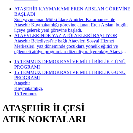
ATAŞEHİR KAYMAKAMI EREN ARSLAN GÖREVİNE
BAŞLADI
Son yayımlanan Mülki İdare Amirleri Kararnamesi ile
Ataşehir Kaymakamlığı görevine atanan Eren Arslan, bugün
ilçeye gelerek yeni görevine başladı.
ATAEVLERİNDE YAZ ATÖLYELERİ BAŞLIYOR
Ataşehir Belediyesi’ne bağlı Ataevleri Sosyal Hizmet
Merkezleri, yaz döneminde çocuklara yönelik eğitici ve
eğlenceli atölye programları düzenliyor. İçerenköy Ataevi
Sosyal Hizmet Merkezi’nde gerçekleştirilecek yaz atölyeleri
15 TEMMUZ DEMOKRASİ VE MİLLİ BİRLİK GÜNÜ
kapsamında çocuklar hem yeni beceriler kazanacak hem de
PROGRAMI
keyifli bir yaz dönemi geçirecek.
15 TEMMUZ DEMOKRASİ VE MİLLİ BİRLİK GÜNÜ
PROGRAMI
Ataşehir
Kaymakamlığı,
15 Temmuz
Demokrasi ve
Millî Birlik
ATAŞEHİR İLÇESİ
Günü
kapsamında
ATIK NOKTALARI
düzenlenecek
anma
programının