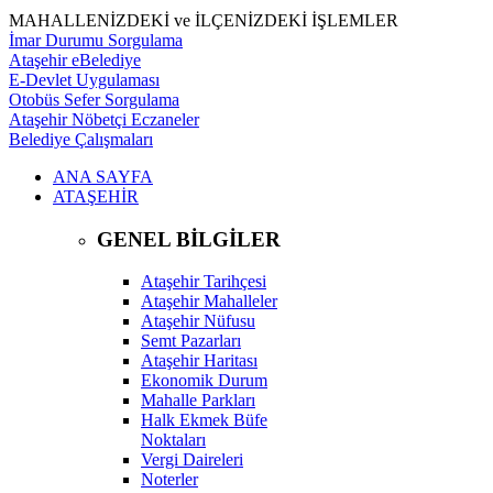
MAHALLENİZDEKİ ve İLÇENİZDEKİ İŞLEMLER
İmar Durumu Sorgulama
Ataşehir eBelediye
E-Devlet Uygulaması
Otobüs Sefer Sorgulama
Ataşehir Nöbetçi Eczaneler
Belediye Çalışmaları
ANA SAYFA
ATAŞEHİR
GENEL BİLGİLER
Ataşehir Tarihçesi
Ataşehir Mahalleler
Ataşehir Nüfusu
Semt Pazarları
Ataşehir Haritası
Ekonomik Durum
Mahalle Parkları
Halk Ekmek Büfe
Noktaları
Vergi Daireleri
Noterler