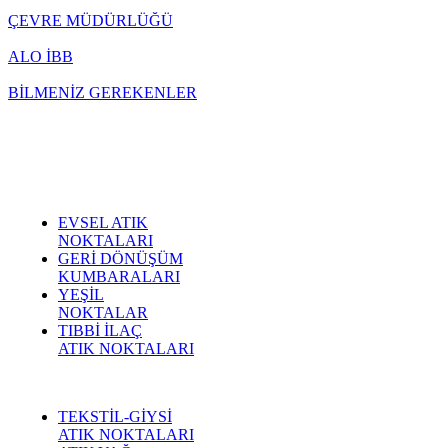
takvimini
ÇEVRE MÜDÜRLÜĞÜ
açıkladı. "İrade
Bizim, Vatan
ALO İBB
Bizim"
temasıyla
BİLMENİZ GEREKENLER
gerçekleştirilecek
etkinlikler, 15-
17 Temmuz
tarihleri
arasında çeşitli
noktalarda
düzenlenecek.
EVSEL ATIK
NOKTALARI
GERİ DÖNÜŞÜM
KUMBARALARI
YEŞİL
NOKTALAR
TIBBİ İLAÇ
ATIK NOKTALARI
TEKSTİL-GİYSİ
ATIK NOKTALARI