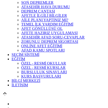
SON DEPREMLER
ATAŞEHİR HAVA DURUMU
DEPREM ÇANTASI
AFETLE İLGİLİ BİLGİLER
AİLE PLANI YAPTINIZ MI?
TEMEL İLK YARDIM EĞİTİMİ
AFET GÖNÜLLÜSÜ OL
AFETE HAZIRIZ UYGULAMASI
ATAŞEHİR AFAD SORU-CEVAPLAR
ZORUNLU DEPREM SİGORTASI
ONLİNE AFET EĞİTİMİ
AFAD KAMU SPOTLARI
SEÇİM SİSTEMİ
EĞİTİM
ÖZEL - RESMİ OKULLAR
ÖZEL - RESMİ KURSLAR
BURSLULUK SINAVLARI
KURS BAŞVURULARI
BİLGİ MERKEZİ
İLETİŞİM