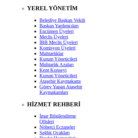
YEREL YÖNETİM
Belediye Başkan Vekili
Başkan Yardımcıları
Encümen Üyeleri
Meclis Üyeleri
İBB Meclis Üyeleri
Komisyon Üyeleri
Muhtarlıklar
Kurum Yöneticileri
Muhtarlık Azaları
Kent Konseyi
Kurum Yöneticileri
Ataşehir Kaymakamı
Görev Yapan Ataşehir
Kaymakamları
HİZMET REHBERİ
İmar Bilgilendirme
Ofisleri
Nöbetçi Eczaneler
Sağlık Ocakları