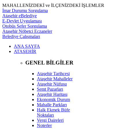
MAHALLENİZDEKİ ve İLÇENİZDEKİ İŞLEMLER
İmar Durumu Sorgulama
Ataşehir eBelediye
E-Devlet Uygulaması
Otobüs Sefer Sorgulama
Ataşehir Nöbetçi Eczaneler
Belediye Çalışmaları
ANA SAYFA
ATAŞEHİR
GENEL BİLGİLER
Ataşehir Tarihçesi
Ataşehir Mahalleler
Ataşehir Nüfusu
Semt Pazarları
Ataşehir Haritası
Ekonomik Durum
Mahalle Parkları
Halk Ekmek Büfe
Noktaları
Vergi Daireleri
Noterler