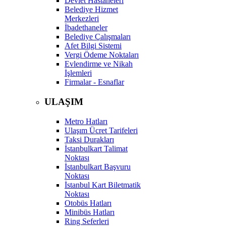
Devlet Hastaneleri
Belediye Hizmet
Merkezleri
İbadethaneler
Belediye Çalışmaları
Afet Bilgi Sistemi
Vergi Ödeme Noktaları
Evlendirme ve Nikah
İşlemleri
Firmalar - Esnaflar
ULAŞIM
Metro Hatları
Ulaşım Ücret Tarifeleri
Taksi Durakları
İstanbulkart Talimat
Noktası
İstanbulkart Başvuru
Noktası
İstanbul Kart Biletmatik
Noktası
Otobüs Hatları
Minibüs Hatları
Ring Seferleri