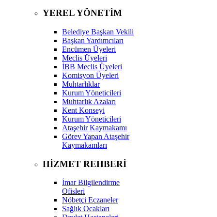
YEREL YÖNETİM
Belediye Başkan Vekili
Başkan Yardımcıları
Encümen Üyeleri
Meclis Üyeleri
İBB Meclis Üyeleri
Komisyon Üyeleri
Muhtarlıklar
Kurum Yöneticileri
Muhtarlık Azaları
Kent Konseyi
Kurum Yöneticileri
Ataşehir Kaymakamı
Görev Yapan Ataşehir
Kaymakamları
HİZMET REHBERİ
İmar Bilgilendirme
Ofisleri
Nöbetçi Eczaneler
Sağlık Ocakları