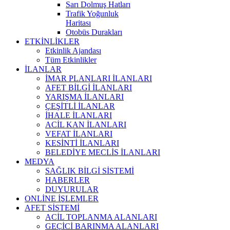
Sarı Dolmuş Hatları
Trafik Yoğunluk
Haritası
Otobüs Durakları
ETKİNLİKLER
Etkinlik Ajandası
Tüm Etkinlikler
İLANLAR
İMAR PLANLARI İLANLARI
AFET BİLGİ İLANLARI
YARIŞMA İLANLARI
ÇEŞİTLİ İLANLAR
İHALE İLANLARI
ACİL KAN İLANLARI
VEFAT İLANLARI
KESİNTİ İLANLARI
BELEDİYE MECLİS İLANLARI
MEDYA
SAĞLIK BİLGİ SİSTEMİ
HABERLER
DUYURULAR
ONLİNE İŞLEMLER
AFET SİSTEMİ
ACİL TOPLANMA ALANLARI
GEÇİCİ BARINMA ALANLARI