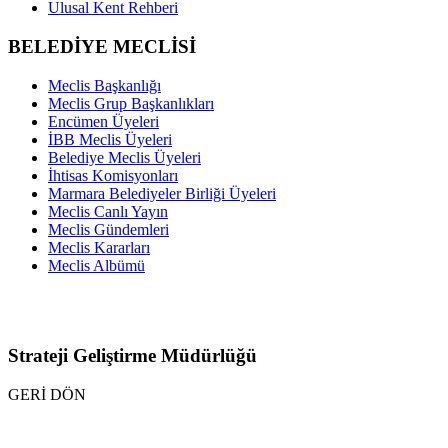
Ulusal Kent Rehberi
BELEDİYE MECLİSİ
Meclis Başkanlığı
Meclis Grup Başkanlıkları
Encümen Üyeleri
İBB Meclis Üyeleri
Belediye Meclis Üyeleri
İhtisas Komisyonları
Marmara Belediyeler Birliği Üyeleri
Meclis Canlı Yayın
Meclis Gündemleri
Meclis Kararları
Meclis Albümü
Strateji Geliştirme Müdürlüğü
GERİ DÖN