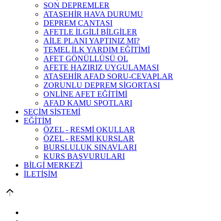
SON DEPREMLER
ATAŞEHİR HAVA DURUMU
DEPREM ÇANTASI
AFETLE İLGİLİ BİLGİLER
AİLE PLANI YAPTINIZ MI?
TEMEL İLK YARDIM EĞİTİMİ
AFET GÖNÜLLÜSÜ OL
AFETE HAZIRIZ UYGULAMASI
ATAŞEHİR AFAD SORU-CEVAPLAR
ZORUNLU DEPREM SİGORTASI
ONLİNE AFET EĞİTİMİ
AFAD KAMU SPOTLARI
SEÇİM SİSTEMİ
EĞİTİM
ÖZEL - RESMİ OKULLAR
ÖZEL - RESMİ KURSLAR
BURSLULUK SINAVLARI
KURS BAŞVURULARI
BİLGİ MERKEZİ
İLETİŞİM