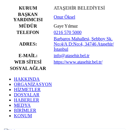
KURUM
ATAŞEHİR BELEDİYESİ
BAŞKAN
Onur Öksel
YARDIMCISI
MÜDÜR
Gaye Yılmaz
TELEFON
0216 570 5000
Barbaros Mahallesi, Şebboy Sk.
ADRES:
No:4/A D:No:4, 34746 Ataşehir/
İstanbul
E-MAİL:
info@atasehir.bel.tr
WEB SİTESİ
https://www.atasehir.bel.tr/
SOSYAL AĞLAR
HAKKINDA
ORGANİZASYON
HİZMETLER
DOSYALAR
HABERLER
MEDYA
BİRİMLER
KONUM